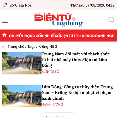
26°C,
Hà Nội
Thứ sáu 07/08/2026 04:12
CHUYỂN ĐỘNG SỐ
KINH TẾ SỐ
ĐIỆN TỬ TIÊU DÙNG
DOANH NGHIỆ
Trang chủ
Tags
Krông Nô 3
Trung Nam đối mặt với thách thức
từ hai nhà máy thủy điện tại Lâm
Đồng
KINH TẾ SỐ
Lâm Đồng: Công ty thủy điện Trung
Nam - Krông Nô bị xử phạt vi phạm
hành chính
NĂNG LƯỢNG