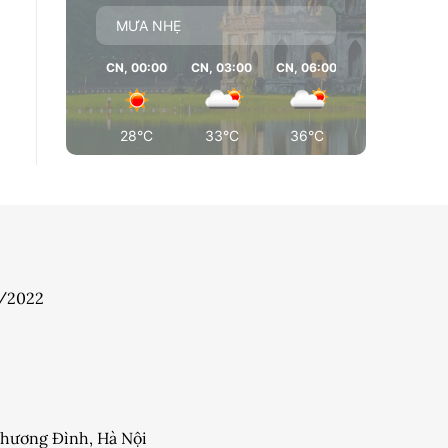
MƯA NHẸ
CN, 00:00
CN, 03:00
CN, 06:00
CN, 09:00
28°C
33°C
36°C
37°C
7/2022
 Khương Đình, Hà Nội