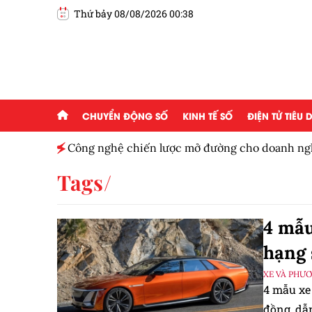
Thứ bảy 08/08/2026 00:38
CHUYỂN ĐỘNG SỐ
KINH TẾ SỐ
ĐIỆN TỬ TIÊU
n tử và
Công nghệ chiến lược mở đường cho doanh ngh
cầu
Tags
4 mẫu
hạng 
XE VÀ PHƯ
4 mẫu xe 
đồng, dẫn