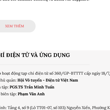
XEM THÊM
HÍ ĐIỆN TỬ VÀ ỨNG DỤNG
p hoạt động tạp chí điện tử số 360/GP-BTTTT cấp ngày 18/
chủ quản:
Hội Vô tuyến - Điện tử Việt Nam
 tập:
PGS.TS Trần Minh Tuấn
biên tập:
Phạm Văn Anh
ính: Tầng 4, số 9 (Lô TT01-07, số 103) Nguyễn Xiển, Phường