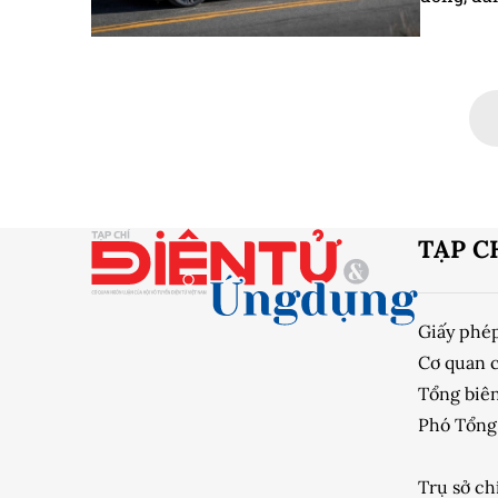
TẠP C
Giấy phé
Cơ quan 
Tổng biên
Phó Tổng 
Trụ sở ch