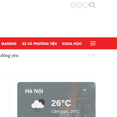
GAMING
XE VÀ PHƯƠNG TIỆN
KHOA HỌC
ệ đồng yên
Bộ Y tế 
Hà Nội
26°C
Cảm giác: 26°C