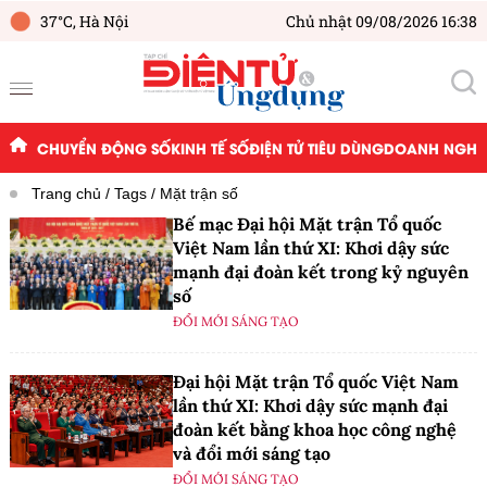
37°C,
Hà Nội
Chủ nhật 09/08/2026 16:38
CHUYỂN ĐỘNG SỐ
KINH TẾ SỐ
ĐIỆN TỬ TIÊU DÙNG
DOANH NGHIỆ
Trang chủ
Tags
Mặt trận số
Bế mạc Đại hội Mặt trận Tổ quốc
Việt Nam lần thứ XI: Khơi dậy sức
mạnh đại đoàn kết trong kỷ nguyên
số
ĐỔI MỚI SÁNG TẠO
Đại hội Mặt trận Tổ quốc Việt Nam
lần thứ XI: Khơi dậy sức mạnh đại
đoàn kết bằng khoa học công nghệ
và đổi mới sáng tạo
ĐỔI MỚI SÁNG TẠO