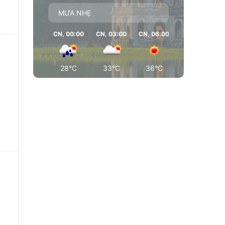
MƯA NHẸ
CN, 00:00
CN, 03:00
CN, 06:00
CN, 09:00
28°C
33°C
36°C
36°C
c