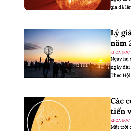
gia đã lê
khẳng đị
Lý gi
năm 
KHOA HỌC
Ngày hạ 
ngày dài
Theo Hội
chí năm n
của Trái 
Các c
tiến 
KHOA HỌC
Mặt trời