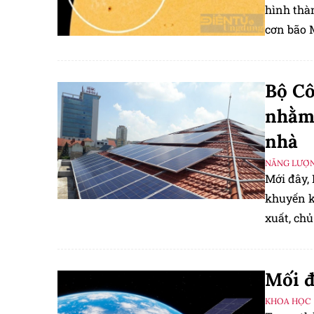
hình thàn
cơn bão M
Bộ Cô
nhằm 
nhà
NĂNG LƯỢ
Mới đây,
khuyến k
xuất, ch
điện lực
chủ đầu 
Mối đ
hoặc giảm
KHOA HỌC