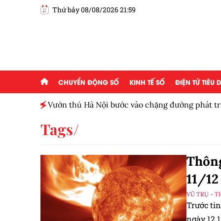
Thứ bảy 08/08/2026 21:59
CHUYỂN ĐỘNG SỐ
KINH TẾ SỐ
ĐIỆN TỬ TIÊU
ấp 2,5
Vườn thú Hà Nội bước vào chặng đường phát tr
Tags
Thông
11/12
VŨ TRỤ - T
Trước ti
ngày 12.1