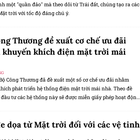
h một "quần đảo" mà theo dõi từ Trái đất, chúng tạo ra các
ặt trời với tốc độ đáng chú ý.
ng Thương đề xuất cơ chế ưu đãi
khuyến khích điện mặt trời mái
NG
 Bộ Công Thương đã đề xuất một số cơ chế ưu đãi nhằm
hích phát triển hệ thống điện mặt trời mái nhà. Theo đề
ủ đầu tư các hệ thống này sẽ được miễn giấy phép hoạt động
 và giấy chứng nhận đăng ký kinh doanh điện. Bên cạnh đó,
tư cũng sẽ được ưu tiên bố trí ngân sách và hưởng miễn
e dọa từ Mặt trời đối với các vệ tinh
 thuế, phí, cùng với việc vay vốn với lãi suất ưu đãi.