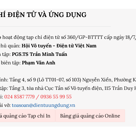
HÍ ĐIỆN TỬ VÀ ỨNG DỤNG
p hoạt động tạp chí điện tử số 360/GP-BTTTT cấp ngày 18/
chủ quản:
Hội Vô tuyến - Điện tử Việt Nam
 tập:
PGS.TS Trần Minh Tuấn
biên tập:
Phạm Văn Anh
ính: Tầng 4, số 9 (Lô TT01-07, số 103) Nguyễn Xiển, Phường
tập: Tầng 3, tòa nhà Cục Tần số Vô tuyến điện, 115 Trần Du
i:
024 8587 7779
/
0936 55 99 55
ài vở:
toasoan@dientuungdung.vn
á quảng cáo Tạp chí In
Bảng giá quảng cáo Online