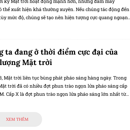
ời kỳ Mặt trời hoạt động mạnh hơn, những đám mây
ó thể xuất hiện khá thường xuyên. Nếu chúng tác động đến
, tùy mức độ, chúng sẽ tạo nên hiện tượng cực quang ngoạn
nhiên điều đó sẽ gây gián đoạn hoạt động của các vệ tinh
i hoặc gián đoạn liên lạc trên mặt đất.
 ta đang ở thời điểm cực đại của
lượng Mặt trời
, Mặt trời liên tục bùng phát pháo sáng hàng ngày. Trong
Mặt trời đã có nhiều đợt phun trào ngọn lửa pháo sáng cấp
M. Cấp X là đợt phun trào ngọn lửa pháo sáng lớn nhất từ
 nay. Các chu kỳ này trùng với các dao động trong từ
a Mặt trời. Khi từ trường mức yếu nhất tại các cực, cực từ
rời sẽ đổi chỗ và từ trường bị đảo ngược. Điều này dẫn đến
XEM THÊM
 mạnh nhất của Mặt trời, gọi là cực đại.