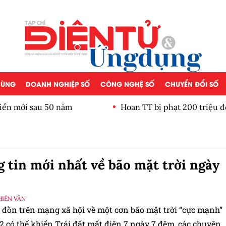
 DÙNG
DOANH NGHIỆP SỐ
CÔNG NGHỆ SỐ
CHUYỂN ĐỔI SỐ
iển mới sau 50 năm
Hoan TT bị phạt 200 triệu đ
 tin mới nhất về bão mặt trời ngày
HIÊN VĂN
n đồn trên mạng xã hội về một cơn bão mặt trời “cực mạnh”
2 có thể khiến Trái đất mất điện 7 ngày 7 đêm, các chuyên