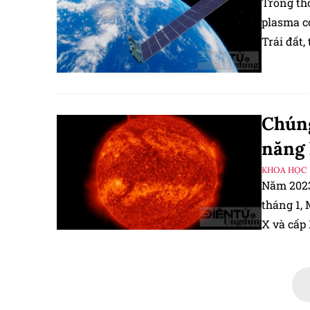
Trong th
plasma c
Trái đất
mục, tuy 
thương mạ
Chúng
năng 
KHOA HỌC
Năm 2023
tháng 1, 
X và cấp 
trước đến
trường củ
của Mặt t
hoạt động