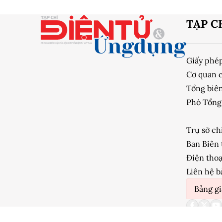
TẠP C
Giấy phé
Cơ quan 
Tổng biên
Phó Tổng 
Trụ sở ch
Ban Biên 
Điện thoạ
Liên hệ b
Bảng gi