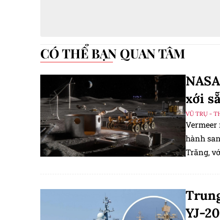
CÓ THỂ BẠN QUAN TÂM
NASA 
xới s
VŨ TRỤ - T
Vermeer m
hành san
Trăng, v
Trung
YJ-20