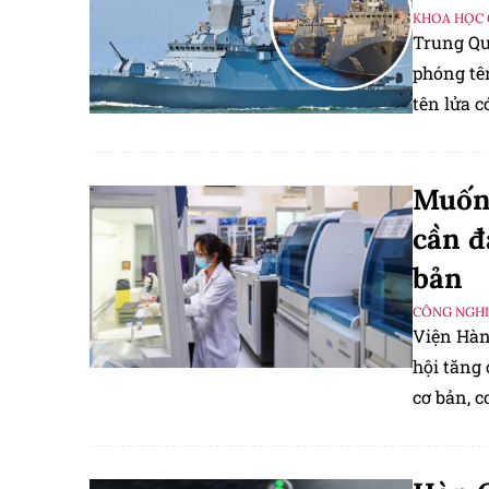
KHOA HỌC 
Trung Qu
phóng tên
tên lửa c
của Hải 
chống tiế
Muốn 
hoạt độn
cần đ
bản
CÔNG NGHIỆ
Viện Hàn
hội tăng
cơ bản, c
chủ các l
công nghệ