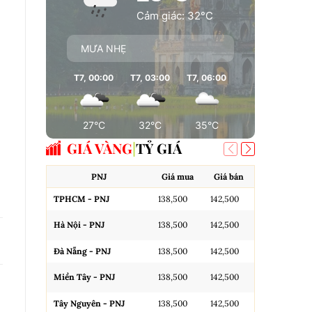
Cảm giác: 32°C
MƯA NHẸ
T7, 00:00
T7, 03:00
T7, 06:00
T7, 09:00
T7
27°C
32°C
35°C
35°C
GIÁ VÀNG
TỶ GIÁ
PNJ
Giá mua
Giá bán
A
TPHCM - PNJ
138,500
142,500
Miếng SJC H
Hà Nội - PNJ
138,500
142,500
Miếng SJC 
Đà Nẵng - PNJ
138,500
142,500
Miếng SJC T
Miền Tây - PNJ
138,500
142,500
N.Tròn, 3A,
Tây Nguyên - PNJ
138,500
142,500
N.Tròn, 3A,