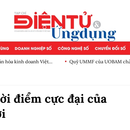
 DÙNG
DOANH NGHIỆP SỐ
CÔNG NGHỆ SỐ
CHUYỂN ĐỔI SỐ
ăn hóa kinh doanh Việt
Quỹ UMMF của UOBAM chào 
100.000 đồng
ời điểm cực đại của
i