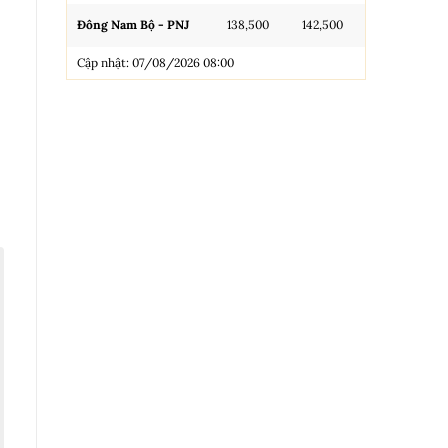
Đông Nam Bộ - PNJ
138,500
142,500
N.Tròn, 3A, 
Cập nhật: 07/08/2026 08:00
NL 99.99
Nhẫn Tròn T
Trang sức 9
Trang sức 9
Cập nhật: 0