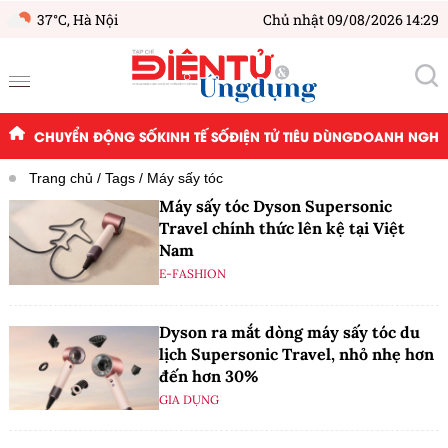
37°C,
Hà Nội
Chủ nhật 09/08/2026 14:29
CHUYỂN ĐỘNG SỐ
KINH TẾ SỐ
ĐIỆN TỬ TIÊU DÙNG
DOANH NGHIỆ
Trang chủ
Tags
Máy sấy tóc
Máy sấy tóc Dyson Supersonic
Travel chính thức lên kệ tại Việt
Nam
E-FASHION
Dyson ra mắt dòng máy sấy tóc du
lịch Supersonic Travel, nhỏ nhẹ hơn
đến hơn 30%
GIA DỤNG