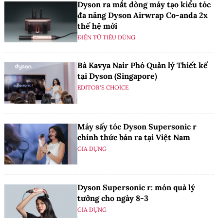
Dyson ra mắt dòng máy tạo kiểu tóc
đa năng Dyson Airwrap Co-anda 2x
thế hệ mới
ĐIỆN TỬ TIÊU DÙNG
Bà Kavya Nair Phó Quản lý Thiết kế
tại Dyson (Singapore)
EDITOR'S CHOICE
Máy sấy tóc Dyson Supersonic r
chính thức bán ra tại Việt Nam
GIA DỤNG
Dyson Supersonic r: món quà lý
tưởng cho ngày 8-3
GIA DỤNG