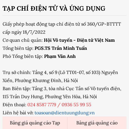
TẠP CHÍ ĐIỆN TỬ VÀ ỨNG DỤNG
Giấy phép hoạt động tạp chí điện tử số 360/GP-BTTTT
cấp ngày 18/7/2022
Cơ quan chủ quản:
Hội Vô tuyến - Điện tử Việt Nam
Tổng biên tập:
PGS.TS Trần Minh Tuấn
Phó Tổng biên tập:
Phạm Văn Anh
Trụ sở chính: Tầng 4, số 9 (Lô TT01-07, số 103) Nguyễn
Xiển, Phường Khương Đình, Hà Nội
Ban Biên tập: Tầng 3, tòa nhà Cục Tần số Vô tuyến điện,
115 Trần Duy Hưng, Phường Yên Hòa, Hà Nội
Điện thoại:
024 8587 7779
/
0936 55 99 55
Liên hệ bài vở:
toasoan@dientuungdung.vn
Bảng giá quảng cáo Tạp
Bảng giá quảng cáo