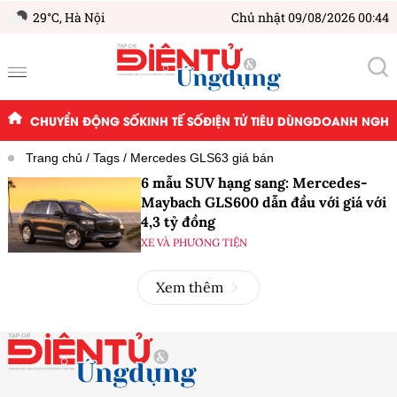
29°C,
Hà Nội
Chủ nhật 09/08/2026 00:44
CHUYỂN ĐỘNG SỐ
KINH TẾ SỐ
ĐIỆN TỬ TIÊU DÙNG
DOANH NGHIỆ
Trang chủ
Tags
Mercedes GLS63 giá bán
6 mẫu SUV hạng sang: Mercedes-
Maybach GLS600 dẫn đầu với giá với
4,3 tỷ đồng
XE VÀ PHƯƠNG TIỆN
Xem thêm