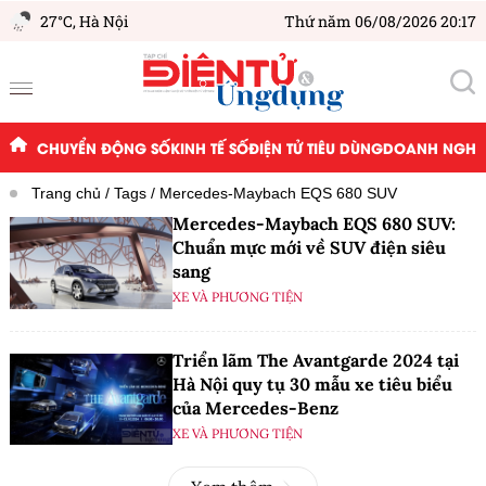
27°C,
Hà Nội
Thứ năm 06/08/2026 20:17
CHUYỂN ĐỘNG SỐ
KINH TẾ SỐ
ĐIỆN TỬ TIÊU DÙNG
DOANH NGHIỆ
Trang chủ
Tags
Mercedes-Maybach EQS 680 SUV
Mercedes-Maybach EQS 680 SUV:
Chuẩn mực mới về SUV điện siêu
sang
XE VÀ PHƯƠNG TIỆN
Triển lãm The Avantgarde 2024 tại
Hà Nội quy tụ 30 mẫu xe tiêu biểu
của Mercedes-Benz
XE VÀ PHƯƠNG TIỆN