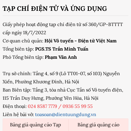
TẠP CHÍ ĐIỆN TỬ VÀ ỨNG DỤNG
Giấy phép hoạt động tạp chí điện tử số 360/GP-BTTTT
cấp ngày 18/7/2022
Cơ quan chủ quản:
Hội Vô tuyến - Điện tử Việt Nam
Tổng biên tập:
PGS.TS Trần Minh Tuấn
Phó Tổng biên tập:
Phạm Văn Anh
Trụ sở chính: Tầng 4, số 9 (Lô TT01-07, số 103) Nguyễn
Xiển, Phường Khương Đình, Hà Nội
Ban Biên tập: Tầng 3, tòa nhà Cục Tần số Vô tuyến điện,
115 Trần Duy Hưng, Phường Yên Hòa, Hà Nội
Điện thoại:
024 8587 7779
/
0936 55 99 55
Liên hệ bài vở:
toasoan@dientuungdung.vn
Bảng giá quảng cáo Tạp
Bảng giá quảng cáo