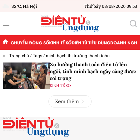
32°C,
Hà Nội
Thứ bảy 08/08/2026 09:53
CHUYỂN ĐỘNG SỐ
KINH TẾ SỐ
ĐIỆN TỬ TIÊU DÙNG
DOANH NGHIỆ
Trang chủ
Tags
minh bạch thị trường thanh toán
Xu hướng thanh toán điện tử lên
ngôi, tính minh bạch ngày càng được
coi trọng
KINH TẾ SỐ
Xem thêm