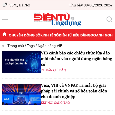
30°C,
Hà Nội
Thứ bảy 08/08/2026 20:57
CHUYỂN ĐỘNG SỐ
KINH TẾ SỐ
ĐIỆN TỬ TIÊU DÙNG
DOANH NGHIỆ
Trang chủ
Tags
Ngân hàng VIB
VIB cảnh báo các chiêu thức lừa đảo
mới nhắm vào người dùng ngân hàng
số
TƯ VẤN CHỈ DẪN
Visa, VIB và VNPAY ra mắt bộ giải
pháp tài chính và số hóa toàn diện
cho doanh nghiệp
KẾT NỐI SÁNG TẠO