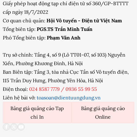
Giấy phép hoạt động tạp chí điện tử số 360/GP-BTTTT
cấp ngày 18/7/2022
Cơ quan chủ quản:
Hội Vô tuyến - Điện tử Việt Nam
Tổng biên tập:
PGS.TS Trần Minh Tuấn
Phó Tổng biên tập:
Phạm Văn Anh
Trụ sở chính: Tầng 4, số 9 (Lô TT01-07, số 103) Nguyễn
Xiển, Phường Khương Đình, Hà Nội
Ban Biên tập: Tầng 3, tòa nhà Cục Tần số Vô tuyến điện,
115 Trần Duy Hưng, Phường Yên Hòa, Hà Nội
Điện thoại:
024 8587 7779
/
0936 55 99 55
Liên hệ bài vở:
toasoan@dientuungdung.vn
Bảng giá quảng cáo Tạp
Bảng giá quảng cáo
chí In
Online