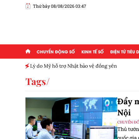
Thứ bảy 08/08/2026 03:47
CHUYỂN ĐỘNG SỐ
KINH TẾ SỐ
ĐIỆN TỬ TIÊU
h toàn
Lý do Mỹ hỗ trợ Nhật bảo vệ đồng yên
Tags
Đẩy m
Nội
CHUYỂN ĐỔ
Thủ tướn
quốc gia