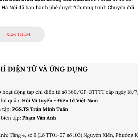
 Hà Nội đã ban hành phê duyệt “Chương trình Chuyển đổi
à Nội đến năm 2025, định hướng đến năm 2030”.
XEM THÊM
HÍ ĐIỆN TỬ VÀ ỨNG DỤNG
p hoạt động tạp chí điện tử số 360/GP-BTTTT cấp ngày 18/
chủ quản:
Hội Vô tuyến - Điện tử Việt Nam
 tập:
PGS.TS Trần Minh Tuấn
biên tập:
Phạm Văn Anh
ính: Tầng 4, số 9 (Lô TT01-07, số 103) Nguyễn Xiển, Phường