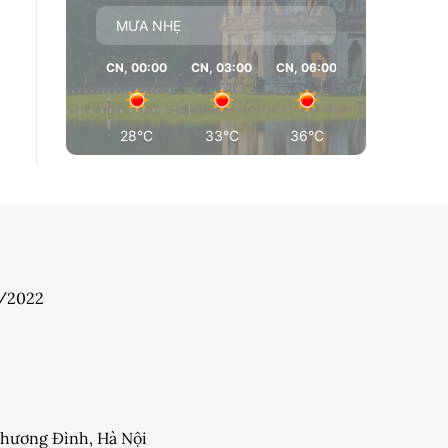
MƯA NHẸ
CN, 00:00
CN, 03:00
CN, 06:00
CN, 09:00
28°C
33°C
36°C
37°C
7/2022
 Khương Đình, Hà Nội