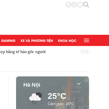
GAMING
XE VÀ PHƯƠNG TIỆN
KHOA HỌC
đẹp bằng tế bào gốc người
Copy/Pas
Hà Nội
25°C
Cảm giác: 26°C