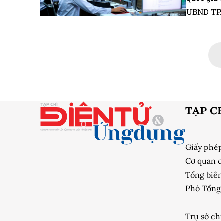
UBND TP.
số TP. H
TẠP C
Giấy phé
Cơ quan 
Tổng biên
Phó Tổng 
Trụ sở ch