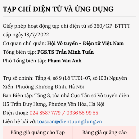
TẠP CHÍ ĐIỆN TỬ VÀ ỨNG DỤNG
Giấy phép hoạt động tạp chí điện tử số 360/GP-BTTTT
cấp ngày 18/7/2022
Cơ quan chủ quản:
Hội Vô tuyến - Điện tử Việt Nam
Tổng biên tập:
PGS.TS Trần Minh Tuấn
Phó Tổng biên tập:
Phạm Văn Anh
Trụ sở chính: Tầng 4, số 9 (Lô TT01-07, số 103) Nguyễn
Xiển, Phường Khương Đình, Hà Nội
Ban Biên tập: Tầng 3, tòa nhà Cục Tần số Vô tuyến điện,
115 Trần Duy Hưng, Phường Yên Hòa, Hà Nội
Điện thoại:
024 8587 7779
/
0936 55 99 55
Liên hệ bài vở:
toasoan@dientuungdung.vn
Bảng giá quảng cáo Tạp
Bảng giá quảng cáo