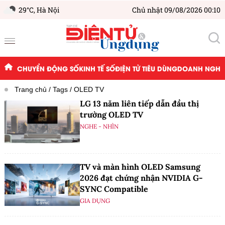
29°C,
Hà Nội
Chủ nhật 09/08/2026 00:10
CHUYỂN ĐỘNG SỐ
KINH TẾ SỐ
ĐIỆN TỬ TIÊU DÙNG
DOANH NGHIỆ
Trang chủ
Tags
OLED TV
LG 13 năm liên tiếp dẫn đầu thị
trường OLED TV
NGHE - NHÌN
TV và màn hình OLED Samsung
2026 đạt chứng nhận NVIDIA G-
SYNC Compatible
GIA DỤNG