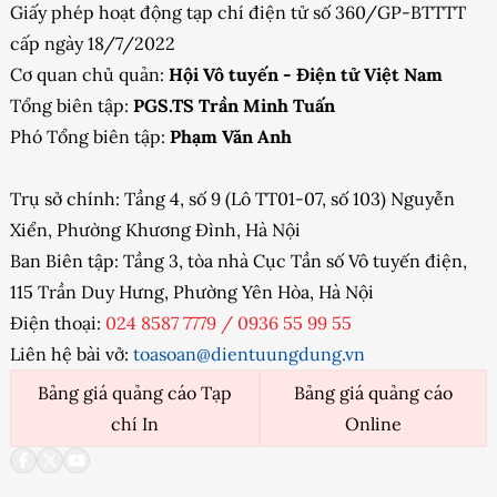
Giấy phép hoạt động tạp chí điện tử số 360/GP-BTTTT
cấp ngày 18/7/2022
Cơ quan chủ quản:
Hội Vô tuyến - Điện tử Việt Nam
Tổng biên tập:
PGS.TS Trần Minh Tuấn
Phó Tổng biên tập:
Phạm Văn Anh
Trụ sở chính: Tầng 4, số 9 (Lô TT01-07, số 103) Nguyễn
Xiển, Phường Khương Đình, Hà Nội
Ban Biên tập: Tầng 3, tòa nhà Cục Tần số Vô tuyến điện,
115 Trần Duy Hưng, Phường Yên Hòa, Hà Nội
Điện thoại:
024 8587 7779
/
0936 55 99 55
Liên hệ bài vở:
toasoan@dientuungdung.vn
Bảng giá quảng cáo Tạp
Bảng giá quảng cáo
chí In
Online