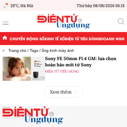
25°C,
Hà Nội
Thứ bảy 08/08/2026 06:15
CHUYỂN ĐỘNG SỐ
KINH TẾ SỐ
ĐIỆN TỬ TIÊU DÙNG
DOANH NGHIỆ
Trang chủ
Tags
ống kính máy ảnh
Sony FE 50mm F1.4 GM: lựa chọn
hoàn hảo mới từ Sony
ĐIỆN TỬ TIÊU DÙNG
Xem thêm