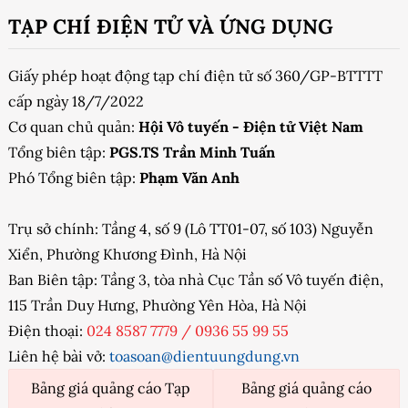
TẠP CHÍ ĐIỆN TỬ VÀ ỨNG DỤNG
Giấy phép hoạt động tạp chí điện tử số 360/GP-BTTTT
cấp ngày 18/7/2022
Cơ quan chủ quản:
Hội Vô tuyến - Điện tử Việt Nam
Tổng biên tập:
PGS.TS Trần Minh Tuấn
Phó Tổng biên tập:
Phạm Văn Anh
Trụ sở chính: Tầng 4, số 9 (Lô TT01-07, số 103) Nguyễn
Xiển, Phường Khương Đình, Hà Nội
Ban Biên tập: Tầng 3, tòa nhà Cục Tần số Vô tuyến điện,
115 Trần Duy Hưng, Phường Yên Hòa, Hà Nội
Điện thoại:
024 8587 7779
/
0936 55 99 55
Liên hệ bài vở:
toasoan@dientuungdung.vn
Bảng giá quảng cáo Tạp
Bảng giá quảng cáo