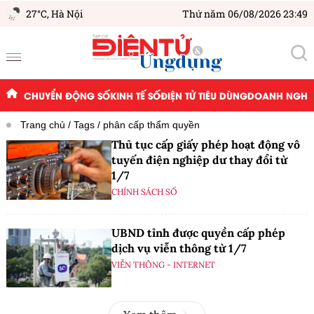
27°C,
Hà Nội
Thứ năm 06/08/2026 23:49
CHUYỂN ĐỘNG SỐ
KINH TẾ SỐ
ĐIỆN TỬ TIÊU DÙNG
DOANH NGHIỆ
Trang chủ
Tags
phân cấp thẩm quyền
Thủ tục cấp giấy phép hoạt động vô
tuyến điện nghiệp dư thay đổi từ
1/7
CHÍNH SÁCH SỐ
UBND tỉnh được quyền cấp phép
dịch vụ viễn thông từ 1/7
VIỄN THÔNG - INTERNET