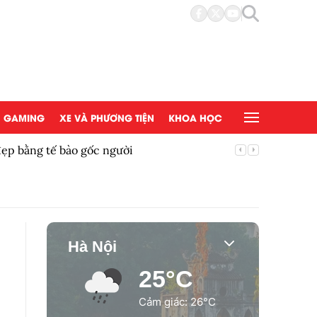
GAMING
XE VÀ PHƯƠNG TIỆN
KHOA HỌC
đẹp bằng tế bào gốc người
Copy/Pas
Hà Nội
25°C
Cảm giác: 26°C