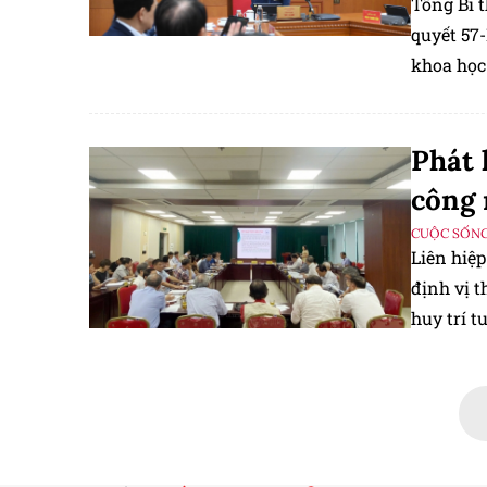
Tổng Bí 
quyết 57
khoa học 
Phát 
công 
CUỘC SỐNG
Liên hiệ
định vị t
huy trí t