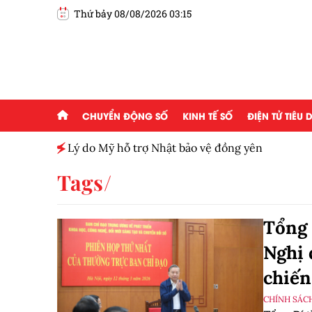
Thứ bảy 08/08/2026 03:15
CHUYỂN ĐỘNG SỐ
KINH TẾ SỐ
ĐIỆN TỬ TIÊU
h toàn
Lý do Mỹ hỗ trợ Nhật bảo vệ đồng yên
Tags
Tổng 
Nghị 
chiến
CHÍNH SÁC