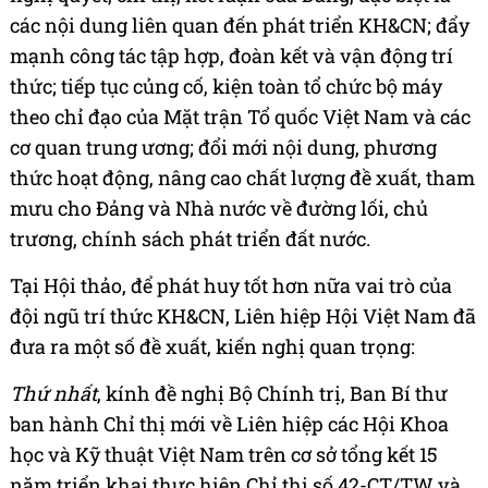
các nội dung liên quan đến phát triển KH&CN; đẩy
mạnh công tác tập hợp, đoàn kết và vận động trí
thức; tiếp tục củng cố, kiện toàn tổ chức bộ máy
theo chỉ đạo của Mặt trận Tổ quốc Việt Nam và các
cơ quan trung ương; đổi mới nội dung, phương
thức hoạt động, nâng cao chất lượng đề xuất, tham
mưu cho Đảng và Nhà nước về đường lối, chủ
trương, chính sách phát triển đất nước.
Tại Hội thảo, để phát huy tốt hơn nữa vai trò của
đội ngũ trí thức KH&CN, Liên hiệp Hội Việt Nam đã
đưa ra một số đề xuất, kiến nghị quan trọng:
Thứ nhất
, kính đề nghị Bộ Chính trị, Ban Bí thư
ban hành Chỉ thị mới về Liên hiệp các Hội Khoa
học và Kỹ thuật Việt Nam trên cơ sở tổng kết 15
năm triển khai thực hiện Chỉ thị số 42-CT/TW và