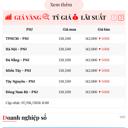
Xem thêm
GIÁ VÀNG
TỶ GIÁ
LÃI SUẤT
PNJ
Giá mua
Giá bán
TPHCM - PNJ
138,500
142,000
▼500K
Hà Nội - PNJ
138,500
142,000
▼500K
Đà Nẵng - PNJ
138,500
142,000
▼500K
Miền Tây - PNJ
138,500
142,000
▼500K
Tây Nguyên - PNJ
138,500
142,000
▼500K
Đông Nam Bộ - PNJ
138,500
142,000
▼500K
Cập nhật: 07/08/2026 11:00
Doanh nghiệp số