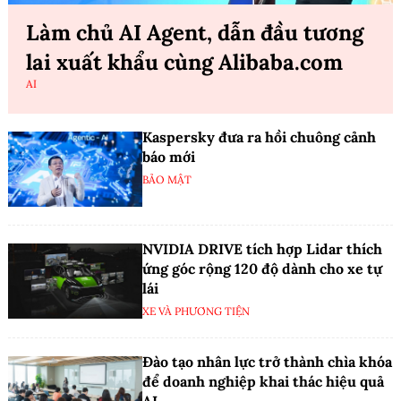
Làm chủ AI Agent, dẫn đầu tương
lai xuất khẩu cùng Alibaba.com
AI
Kaspersky đưa ra hồi chuông cảnh
báo mới
BẢO MẬT
NVIDIA DRIVE tích hợp Lidar thích
ứng góc rộng 120 độ dành cho xe tự
lái
XE VÀ PHƯƠNG TIỆN
Đào tạo nhân lực trở thành chìa khóa
để doanh nghiệp khai thác hiệu quả