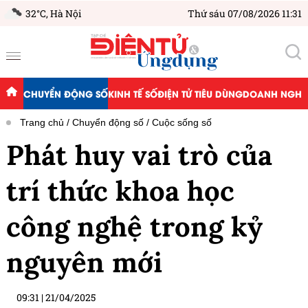
32°C,
Hà Nội
Thứ sáu 07/08/2026 11:31
CHUYỂN ĐỘNG SỐ
KINH TẾ SỐ
ĐIỆN TỬ TIÊU DÙNG
DOANH NGHIỆ
Trang chủ
Chuyển động số
Cuộc sống số
Phát huy vai trò của
trí thức khoa học
công nghệ trong kỷ
nguyên mới
09:31
|
21/04/2025