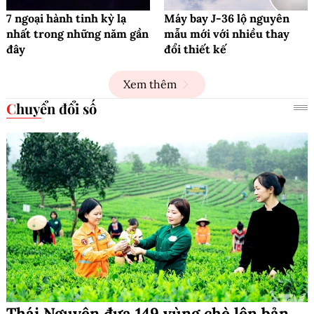
7 ngoại hành tinh kỳ lạ
Máy bay J-36 lộ nguyên
nhất trong những năm gần
mẫu mới với nhiều thay
đây
đổi thiết kế
Xem thêm
Chuyển đổi số
Thái Nguyên đưa 149 vùng chè lên bản