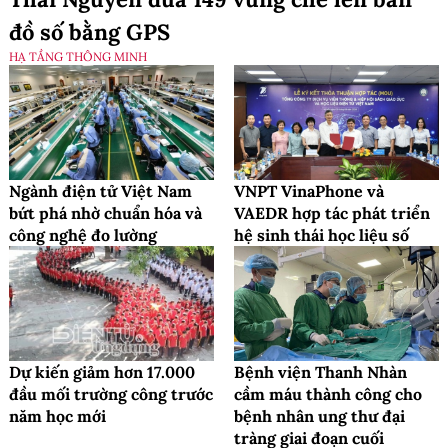
đồ số bằng GPS
HẠ TẦNG THÔNG MINH
Ngành điện tử Việt Nam
VNPT VinaPhone và
bứt phá nhờ chuẩn hóa và
VAEDR hợp tác phát triển
công nghệ đo lường
hệ sinh thái học liệu số
Dự kiến giảm hơn 17.000
Bệnh viện Thanh Nhàn
đầu mối trường công trước
cầm máu thành công cho
năm học mới
bệnh nhân ung thư đại
tràng giai đoạn cuối