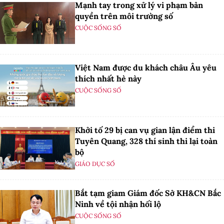
Mạnh tay trong xử lý vi phạm bản
quyền trên môi trường số
CUỘC SỐNG SỐ
Việt Nam được du khách châu Âu yêu
thích nhất hè này
CUỘC SỐNG SỐ
Khởi tố 29 bị can vụ gian lận điểm thi
Tuyên Quang, 328 thí sinh thi lại toàn
bộ
GIÁO DỤC SỐ
Bắt tạm giam Giám đốc Sở KH&CN Bắc
Ninh về tội nhận hối lộ
CUỘC SỐNG SỐ