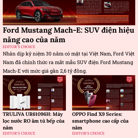
Ford Mustang Mach-E: SUV điện hiệu
năng cao của năm
EDITOR'S CHOICE
Nhân dịp kỷ niệm 30 năm có mặt tại Việt Nam, Ford Việt
Nam đã chính thức ra mắt mẫu SUV điện Ford Mustang
Mach-E với mức giá gần 2,6 tỷ đồng.
TRULIVA UR61096H: Máy
OPPO Find X9 Series:
lọc nước RO âm tủ bếp của
smartphone cao cấp của
năm
năm
EDITOR'S CHOICE
EDITOR'S CHOICE