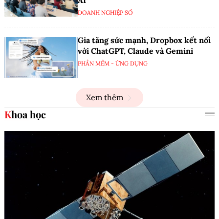
AI
DOANH NGHIỆP SỐ
Gia tăng sức mạnh, Dropbox kết nối
với ChatGPT, Claude và Gemini
PHẦN MỀM - ỨNG DỤNG
Xem thêm
Khoa học