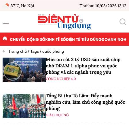
37°C,
Hà Nội
Thứ hai 10/08/2026 13:12
CHUYỂN ĐỘNG SỐ
KINH TẾ SỐ
ĐIỆN TỬ TIÊU DÙNG
DOANH NGHIỆ
Trang chủ
Tags
quốc phòng
Micron rót 2 tỷ USD sản xuất chip
nhớ DRAM 1-alpha phục vụ quốc
phòng và các ngành trọng yếu
CÔNG NGHIỆP 4.0
Tổng Bí thư Tô Lâm: Đẩy mạnh
nghiên cứu, làm chủ công nghệ quốc
phòng
GIÁO DỤC SỐ