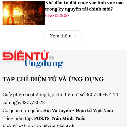
Nhà đầu tư đặt cược vào lĩnh vực nào
trong kỷ nguyên tài chính mới?
GIAO DỊCH SỐ
Xem thêm
TẠP CHÍ ĐIỆN TỬ VÀ ỨNG DỤNG
Giấy phép hoạt động tạp chí điện tử số 360/GP-BTTTT
cấp ngày 18/7/2022
Cơ quan chủ quản:
Hội Vô tuyến - Điện tử Việt Nam
Tổng biên tập:
PGS.TS Trần Minh Tuấn
Phó Tổng biên tập:
Phạm Văn Anh