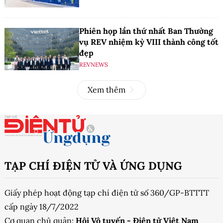
Phiên họp lần thứ nhất Ban Thường
vụ REV nhiệm kỳ VIII thành công tốt
đẹp
REVNEWS
Xem thêm
TẠP CHÍ ĐIỆN TỬ VÀ ỨNG DỤNG
Giấy phép hoạt động tạp chí điện tử số 360/GP-BTTTT
cấp ngày 18/7/2022
Cơ quan chủ quản:
Hội Vô tuyến - Điện tử Việt Nam