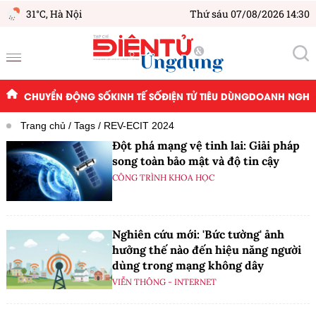
31°C,
Hà Nội
Thứ sáu 07/08/2026 14:30
CHUYỂN ĐỘNG SỐ
KINH TẾ SỐ
ĐIỆN TỬ TIÊU DÙNG
DOANH NGHIỆ
Trang chủ
Tags
REV-ECIT 2024
Đột phá mạng vệ tinh lai: Giải pháp
song toàn bảo mật và độ tin cậy
CÔNG TRÌNH KHOA HỌC
Nghiên cứu mới: 'Bức tường' ảnh
hưởng thế nào đến hiệu năng người
dùng trong mạng không dây
VIỄN THÔNG - INTERNET