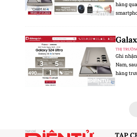
hàng qua
smartpho
Galax
THỊ TRƯỜN
Ghi nhận 
Nam, sau
hàng trướ
nhiệm, đặ
TẠP C