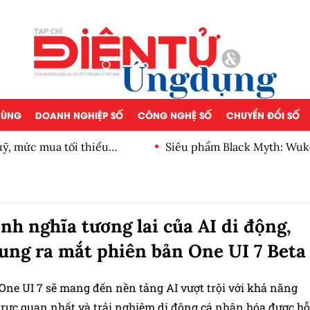
 DÙNG
DOANH NGHIỆP SỐ
CÔNG NGHỆ SỐ
CHUYỂN ĐỔI SỐ
, mức mua tối thiểu
Siêu phẩm Black Myth: Wuk
ịnh nghĩa tương lai của AI di động,
ng ra mắt phiên bản One UI 7 Beta
 One UI 7 sẽ mang đến nền tảng AI vượt trội với khả năng
 trực quan nhất và trải nghiệm di động cá nhân hóa được hỗ