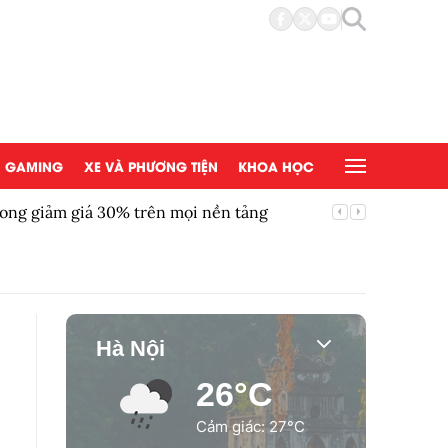
GAMING
XE VÀ PHƯƠNG TIỆN
KHOA HỌC
ong giảm giá 30% trên mọi nền tảng
Chứng kh
Hà Nội
26°C
Cảm giác: 27°C