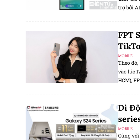
trợ bởi AI
FPT S
TikTo
MOBILE
Theo đó,
vào lúc 1
HCM), FP
livestrea
đồng.
Di Độ
serie
MOBILE
Cùng với