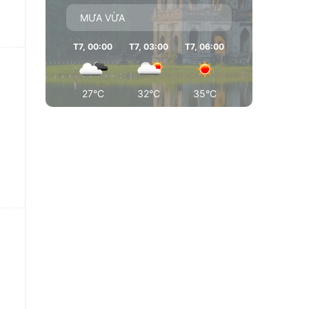
MƯA VỪA
T7, 00:00
T7, 03:00
T7, 06:00
T7, 09:00
T7
27°C
32°C
35°C
35°C