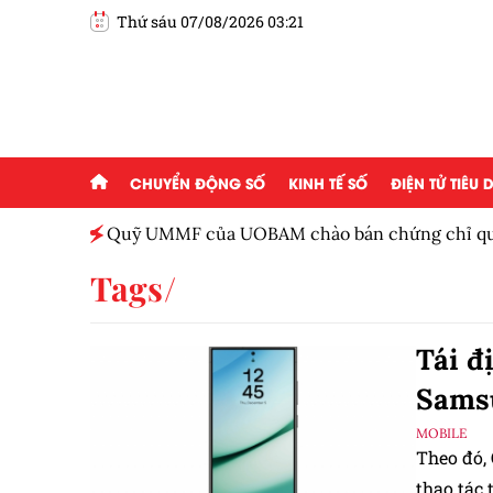
Thứ sáu 07/08/2026 03:21
CHUYỂN ĐỘNG SỐ
KINH TẾ SỐ
ĐIỆN TỬ TIÊU
Việt
Quỹ UMMF của UOBAM chào bán chứng chỉ quỹ
100.000 đồng
Tags
Tái đ
Samsu
MOBILE
Theo đó,
thao tác