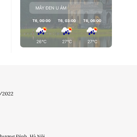
MÂY ĐEN U ÁM
T6, 00:00
T6, 03:00
T6, 06:00
T6, 09:00
T
26°C
27°C
27°C
30°C
7/2022
 Khương Đình, Hà Nội