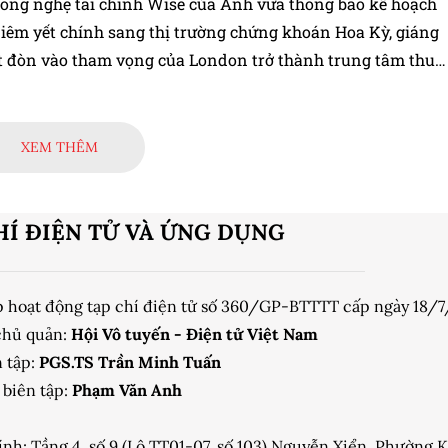
công nghệ tài chính Wise của Anh vừa thông báo kế hoạch
iêm yết chính sang thị trường chứng khoán Hoa Kỳ, giáng
 đòn vào tham vọng của London trở thành trung tâm thu
ông ty công nghệ toàn cầu.
XEM THÊM
HÍ ĐIỆN TỬ VÀ ỨNG DỤNG
p hoạt động tạp chí điện tử số 360/GP-BTTTT cấp ngày 18/
chủ quản:
Hội Vô tuyến - Điện tử Việt Nam
 tập:
PGS.TS Trần Minh Tuấn
biên tập:
Phạm Văn Anh
ính: Tầng 4, số 9 (Lô TT01-07, số 103) Nguyễn Xiển, Phường