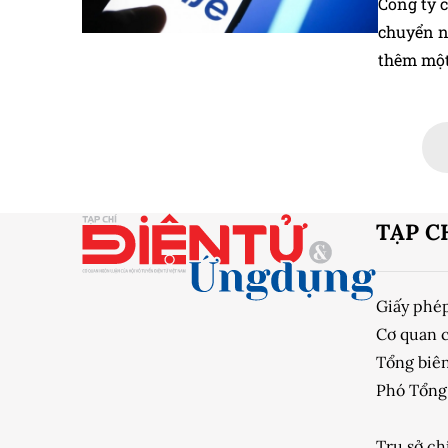
Công ty 
chuyển n
thêm một
hút các c
TẠP C
Giấy phé
Cơ quan 
Tổng biên
Phó Tổng 
Trụ sở ch