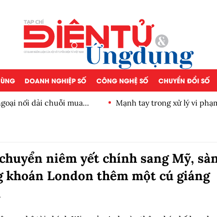
 DÙNG
DOANH NGHIỆP SỐ
CÔNG NGHỆ SỐ
CHUYỂN ĐỔI SỐ
goại nối dài chuỗi mua
Mạnh tay trong xử lý vi phạ
chuyển niêm yết chính sang Mỹ, sà
 khoán London thêm một cú giáng
h