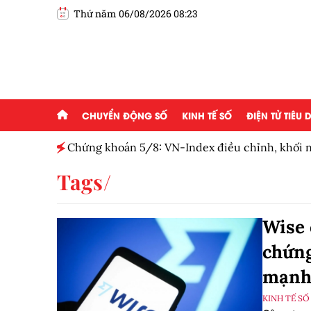
Thứ năm 06/08/2026 08:23
CHUYỂN ĐỘNG SỐ
KINH TẾ SỐ
ĐIỆN TỬ TIÊU
hư đại
Chứng khoán 5/8: VN-Index điều chỉnh, khối n
ròng 3 phiên
Tags
Wise 
chứng
mạn
KINH TẾ SỐ