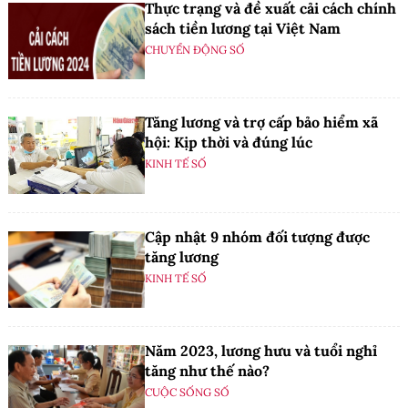
Thực trạng và đề xuất cải cách chính
sách tiền lương tại Việt Nam
CHUYỂN ĐỘNG SỐ
Tăng lương và trợ cấp bảo hiểm xã
hội: Kịp thời và đúng lúc
KINH TẾ SỐ
Cập nhật 9 nhóm đối tượng được
tăng lương
KINH TẾ SỐ
Năm 2023, lương hưu và tuổi nghỉ
tăng như thế nào?
CUỘC SỐNG SỐ