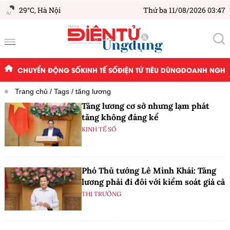
29°C,
Hà Nội
Thứ ba 11/08/2026 03:47
CHUYỂN ĐỘNG SỐ
KINH TẾ SỐ
ĐIỆN TỬ TIÊU DÙNG
DOANH NGHIỆ
Trang chủ
Tags
tăng lương
Tăng lương cơ sở nhưng lạm phát
tăng không đáng kể
KINH TẾ SỐ
Phó Thủ tướng Lê Minh Khái: Tăng
lương phải đi đôi với kiểm soát giá cả
THỊ TRƯỜNG