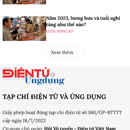
Năm 2023, lương hưu và tuổi nghỉ
tăng như thế nào?
CUỘC SỐNG SỐ
Xem thêm
TẠP CHÍ ĐIỆN TỬ VÀ ỨNG DỤNG
Giấy phép hoạt động tạp chí điện tử số 360/GP-BTTTT
cấp ngày 18/7/2022
Cơ quan chủ quản:
Hội Vô tuyến - Điện tử Việt Nam