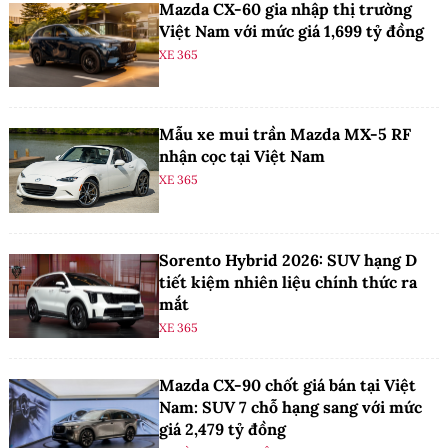
Mazda CX-60 gia nhập thị trường
Việt Nam với mức giá 1,699 tỷ đồng
XE 365
Mẫu xe mui trần Mazda MX-5 RF
nhận cọc tại Việt Nam
XE 365
Sorento Hybrid 2026: SUV hạng D
tiết kiệm nhiên liệu chính thức ra
mắt
XE 365
Mazda CX-90 chốt giá bán tại Việt
Nam: SUV 7 chỗ hạng sang với mức
giá 2,479 tỷ đồng