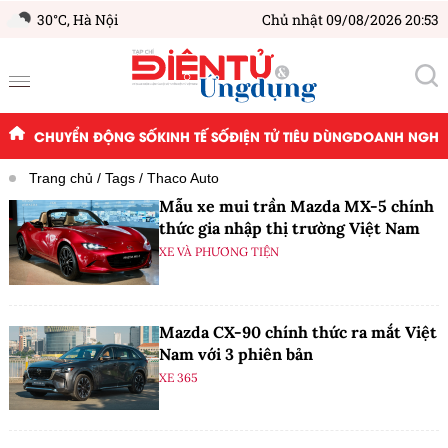
30°C,
Hà Nội
Chủ nhật 09/08/2026 20:53
CHUYỂN ĐỘNG SỐ
KINH TẾ SỐ
ĐIỆN TỬ TIÊU DÙNG
DOANH NGHIỆ
Trang chủ
Tags
Thaco Auto
Mẫu xe mui trần Mazda MX-5 chính
thức gia nhập thị trường Việt Nam
XE VÀ PHƯƠNG TIỆN
Mazda CX-90 chính thức ra mắt Việt
Nam với 3 phiên bản
XE 365