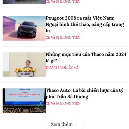
XE VÀ PHƯƠNG TIỆN
Peugeot 2008 ra mắt Việt Nam:
Ngoại hình thể thao, nâng cấp trang
bị
XE VÀ PHƯƠNG TIỆN
Những mục tiêu của Thaco năm 2024
là gì?
DOANH NGHIỆP SỐ
Thaco Auto: Lá bài chiến lược của tỷ
phú Trần Bá Dương
XE VÀ PHƯƠNG TIỆN
Xem thêm