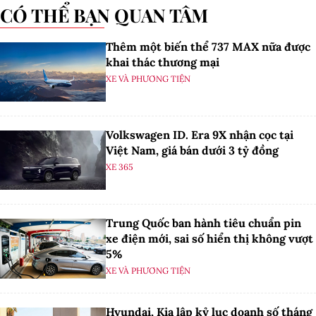
CÓ THỂ BẠN QUAN TÂM
Thêm một biến thể 737 MAX nữa được
khai thác thương mại
XE VÀ PHƯƠNG TIỆN
Volkswagen ID. Era 9X nhận cọc tại
Việt Nam, giá bán dưới 3 tỷ đồng
XE 365
Trung Quốc ban hành tiêu chuẩn pin
xe điện mới, sai số hiển thị không vượt
5%
XE VÀ PHƯƠNG TIỆN
Hyundai, Kia lập kỷ lục doanh số tháng