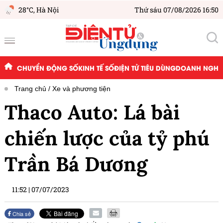
28°C,
Hà Nội
Thứ sáu 07/08/2026 16:50
CHUYỂN ĐỘNG SỐ
KINH TẾ SỐ
ĐIỆN TỬ TIÊU DÙNG
DOANH NGHIỆ
Trang chủ
Xe và phương tiện
Thaco Auto: Lá bài
chiến lược của tỷ phú
Trần Bá Dương
11:52
|
07/07/2023
Chia sẻ