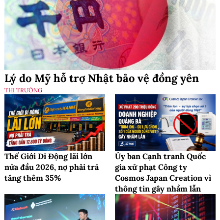
Lý do Mỹ hỗ trợ Nhật bảo vệ đồng yên
THỊ TRƯỜNG
Thế Giới Di Động lãi lớn
Ủy ban Cạnh tranh Quốc
nửa đầu 2026, nợ phải trả
gia xử phạt Công ty
tăng thêm 35%
Cosmos Japan Creation vì
thông tin gây nhầm lẫn