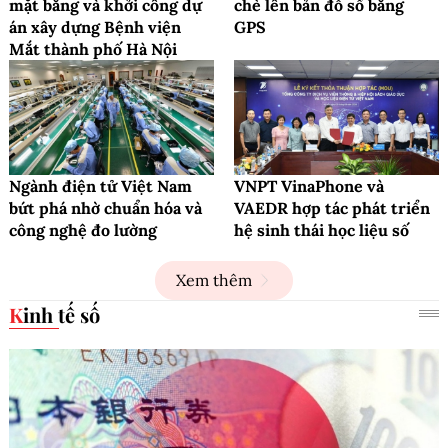
mặt bằng và khởi công dự
chè lên bản đồ số bằng
án xây dựng Bệnh viện
GPS
Mắt thành phố Hà Nội
Ngành điện tử Việt Nam
VNPT VinaPhone và
bứt phá nhờ chuẩn hóa và
VAEDR hợp tác phát triển
công nghệ đo lường
hệ sinh thái học liệu số
Xem thêm
Kinh tế số