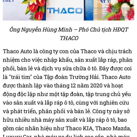
Ông Nguyễn Hùng Minh – Phó Chủ tịch HĐQT
THACO
Thaco Auto là công ty con của Thaco và chịu trách
nhiệm cho việc nhập khẩu, sản xuất lắp ráp, phân
phối, bán lẻ và dịch vụ sửa chữa ô tô. Đây được coi
là "trái tim" của Tập đoàn Trường Hải. Thaco Auto
được thành lập vào tháng 12 năm 2020 và hoạt
động độc lập như một tập đoàn, tập trung chủ yếu
vào sản xuất và lắp ráp ô tô, cùng với nghiên cứu
và phát triển, phân phối và bán lẻ. Công ty này sở
hữu nhiều nhà máy sản xuất và lắp ráp ô tô, bao
gồm các nhãn hiệu như Thaco KIA, Thaco Mazda,
Luxury Car, nhà máy xe du lịch cao cấp, nhà máy