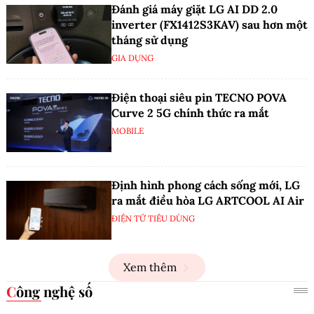
Đánh giá máy giặt LG AI DD 2.0
inverter (FX1412S3KAV) sau hơn một
tháng sử dụng
GIA DỤNG
Điện thoại siêu pin TECNO POVA
Curve 2 5G chính thức ra mắt
MOBILE
Định hình phong cách sống mới, LG
ra mắt điều hòa LG ARTCOOL AI Air
ĐIỆN TỬ TIÊU DÙNG
Xem thêm
Công nghệ số