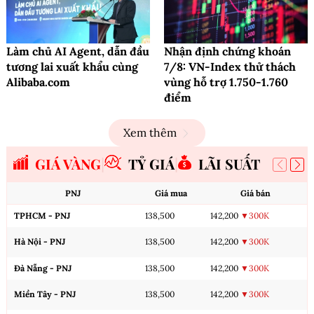
Làm chủ AI Agent, dẫn đầu
Nhận định chứng khoán
tương lai xuất khẩu cùng
7/8: VN-Index thử thách
Alibaba.com
vùng hỗ trợ 1.750-1.760
điểm
Xem thêm
GIÁ VÀNG
TỶ GIÁ
LÃI SUẤT
PNJ
Giá mua
Giá bán
TPHCM - PNJ
138,500
142,200
▼300K
Hà Nội - PNJ
138,500
142,200
▼300K
Đà Nẵng - PNJ
138,500
142,200
▼300K
Miền Tây - PNJ
138,500
142,200
▼300K