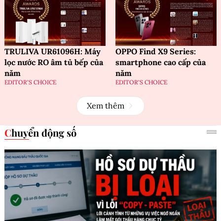
TRULIVA UR61096H: Máy
OPPO Find X9 Series:
lọc nước RO âm tủ bếp của
smartphone cao cấp của
năm
năm
EDITOR'S CHOICE
EDITOR'S CHOICE
Xem thêm
Chuyển động số