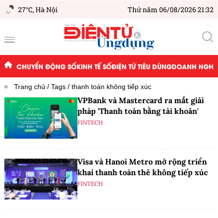
27°C,
Hà Nội
Thứ năm 06/08/2026 21:32
CHUYỂN ĐỘNG SỐ
KINH TẾ SỐ
ĐIỆN TỬ TIÊU DÙNG
DOANH NGHIỆ
Trang chủ
Tags
thanh toán không tiếp xúc
VPBank và Mastercard ra mắt giải
pháp 'Thanh toán bằng tài khoản'
FINTECH
Visa và Hanoi Metro mở rộng triển
khai thanh toán thẻ không tiếp xúc
FINTECH