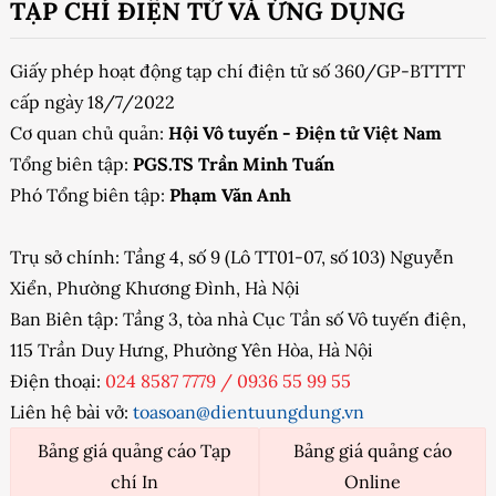
TẠP CHÍ ĐIỆN TỬ VÀ ỨNG DỤNG
Giấy phép hoạt động tạp chí điện tử số 360/GP-BTTTT
cấp ngày 18/7/2022
Cơ quan chủ quản:
Hội Vô tuyến - Điện tử Việt Nam
Tổng biên tập:
PGS.TS Trần Minh Tuấn
Phó Tổng biên tập:
Phạm Văn Anh
Trụ sở chính: Tầng 4, số 9 (Lô TT01-07, số 103) Nguyễn
Xiển, Phường Khương Đình, Hà Nội
Ban Biên tập: Tầng 3, tòa nhà Cục Tần số Vô tuyến điện,
115 Trần Duy Hưng, Phường Yên Hòa, Hà Nội
Điện thoại:
024 8587 7779
/
0936 55 99 55
Liên hệ bài vở:
toasoan@dientuungdung.vn
Bảng giá quảng cáo Tạp
Bảng giá quảng cáo
chí In
Online