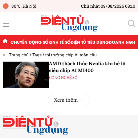
30°C,
Hà Nội
Chủ nhật 09/08/2026 08:10
CHUYỂN ĐỘNG SỐ
KINH TẾ SỐ
ĐIỆN TỬ TIÊU DÙNG
DOANH NGHIỆ
Trang chủ
Tags
thị trường chip AI toàn cầu
AMD thách thức Nvidia khi hé lộ
siêu chip AI MI400
CÔNG NGHỆ SỐ
Xem thêm