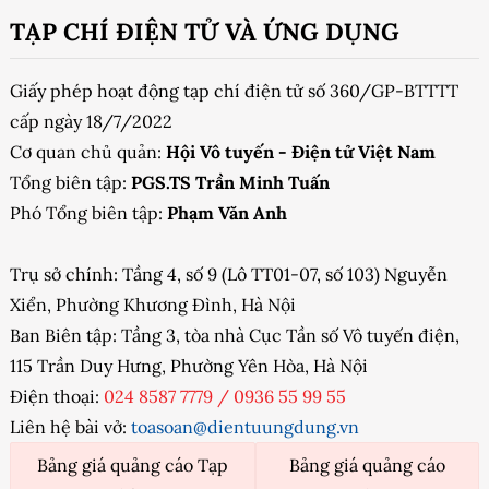
TẠP CHÍ ĐIỆN TỬ VÀ ỨNG DỤNG
Giấy phép hoạt động tạp chí điện tử số 360/GP-BTTTT
cấp ngày 18/7/2022
Cơ quan chủ quản:
Hội Vô tuyến - Điện tử Việt Nam
Tổng biên tập:
PGS.TS Trần Minh Tuấn
Phó Tổng biên tập:
Phạm Văn Anh
Trụ sở chính: Tầng 4, số 9 (Lô TT01-07, số 103) Nguyễn
Xiển, Phường Khương Đình, Hà Nội
Ban Biên tập: Tầng 3, tòa nhà Cục Tần số Vô tuyến điện,
115 Trần Duy Hưng, Phường Yên Hòa, Hà Nội
Điện thoại:
024 8587 7779
/
0936 55 99 55
Liên hệ bài vở:
toasoan@dientuungdung.vn
Bảng giá quảng cáo Tạp
Bảng giá quảng cáo