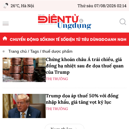
26°C,
Hà Nội
Thứ sáu 07/08/2026 02:14
CHUYỂN ĐỘNG SỐ
KINH TẾ SỐ
ĐIỆN TỬ TIÊU DÙNG
DOANH NGHIỆ
Trang chủ
Tags
thuế dược phẩm
Chứng khoán châu Á trái chiều, giá
đồng hạ nhiệt sau đe dọa thuế quan
của Trump
THỊ TRƯỜNG
Trump dọa áp thuế 50% với đồng
nhập khẩu, giá tăng vọt kỷ lục
THỊ TRƯỜNG