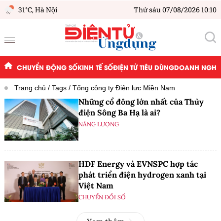
31°C,
Hà Nội
Thứ sáu 07/08/2026 10:10
CHUYỂN ĐỘNG SỐ
KINH TẾ SỐ
ĐIỆN TỬ TIÊU DÙNG
DOANH NGHIỆ
Trang chủ
Tags
Tổng công ty Điện lực Miền Nam
Những cổ đông lớn nhất của Thủy
điện Sông Ba Hạ là ai?
NĂNG LƯỢNG
HDF Energy và EVNSPC hợp tác
phát triển điện hydrogen xanh tại
Việt Nam
CHUYỂN ĐỔI SỐ