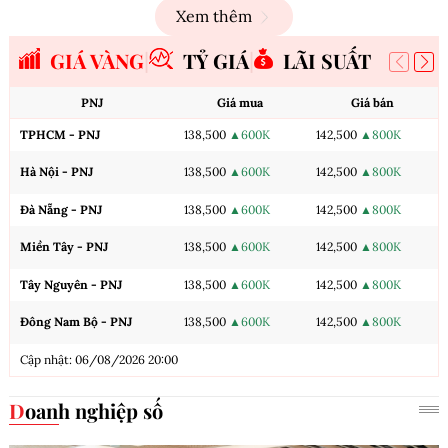
Xem thêm
GIÁ VÀNG
TỶ GIÁ
LÃI SUẤT
PNJ
Giá mua
Giá bán
TPHCM - PNJ
138,500
▲600K
142,500
▲800K
Hà Nội - PNJ
138,500
▲600K
142,500
▲800K
Đà Nẵng - PNJ
138,500
▲600K
142,500
▲800K
Miền Tây - PNJ
138,500
▲600K
142,500
▲800K
Tây Nguyên - PNJ
138,500
▲600K
142,500
▲800K
Đông Nam Bộ - PNJ
138,500
▲600K
142,500
▲800K
Cập nhật: 06/08/2026 20:00
Doanh nghiệp số