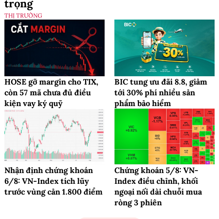
trọng
THỊ TRƯỜNG
HOSE gỡ margin cho TIX,
BIC tung ưu đãi 8.8, giảm
còn 57 mã chưa đủ điều
tới 30% phí nhiều sản
kiện vay ký quỹ
phẩm bảo hiểm
Nhận định chứng khoán
Chứng khoán 5/8: VN-
6/8: VN-Index tích lũy
Index điều chỉnh, khối
trước vùng cản 1.800 điểm
ngoại nối dài chuỗi mua
ròng 3 phiên