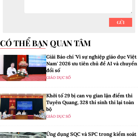
CÓ THỂ BẠN QUAN TÂM
Giải Báo chí 'Vì sự nghiệp giáo dục Việt
Nam' 2026 ưu tiên chủ đề AI và chuyển
đổi số
GIÁO DỤC SỐ
Khởi tố 29 bị can vụ gian lận điểm thi
Tuyên Quang, 328 thí sinh thi lại toàn
bộ
GIÁO DỤC SỐ
Ứng dụng SQC và SPC trong kiểm soát