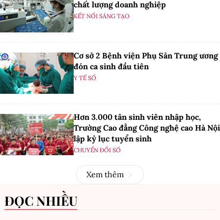
chất lượng doanh nghiệp
KẾT NỐI SÁNG TẠO
Cơ sở 2 Bệnh viện Phụ Sản Trung ương
đón ca sinh đầu tiên
Y TẾ SỐ
Hơn 3.000 tân sinh viên nhập học,
Trường Cao đẳng Công nghệ cao Hà Nội
lập kỷ lục tuyển sinh
CHUYỂN ĐỔI SỐ
Xem thêm
ĐỌC NHIỀU