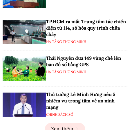
TP.HCM ra mắt Trung tâm tác chiến
điện tử 114, số hóa quy trình chữa
cháy
HẠ TẦNG THÔNG MINH
Thái Nguyên đưa 149 vùng chè lên
bản đồ số bằng GPS
HẠ TẦNG THÔNG MINH
Thủ tướng Lê Minh Hưng nêu 5
nhiệm vụ trọng tâm về an ninh
mạng
CHÍNH SÁCH SỐ
Xem thêm