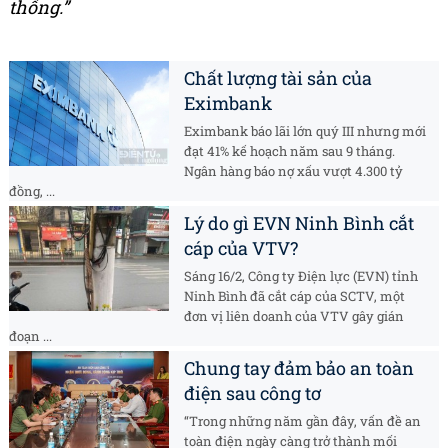
thống.”
Chất lượng tài sản của
Eximbank
Eximbank báo lãi lớn quý III nhưng mới
đạt 41% kế hoạch năm sau 9 tháng.
Ngân hàng báo nợ xấu vượt 4.300 tỷ
đồng, ...
Lý do gì EVN Ninh Bình cắt
cáp của VTV?
Sáng 16/2, Công ty Điện lực (EVN) tỉnh
Ninh Bình đã cắt cáp của SCTV, một
đơn vị liên doanh của VTV gây gián
đoạn ...
Chung tay đảm bảo an toàn
điện sau công tơ
“Trong những năm gần đây, vấn đề an
toàn điện ngày càng trở thành mối