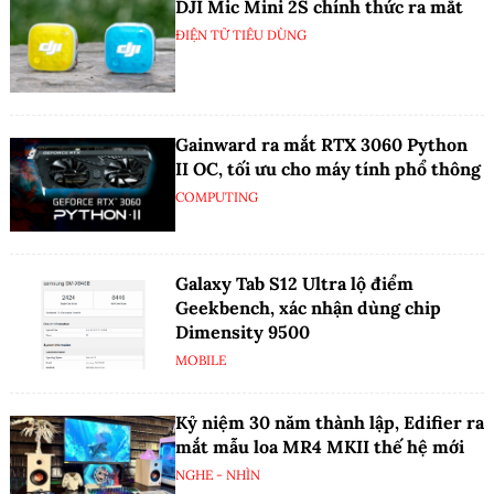
DJI Mic Mini 2S chính thức ra mắt
ĐIỆN TỬ TIÊU DÙNG
Gainward ra mắt RTX 3060 Python
II OC, tối ưu cho máy tính phổ thông
COMPUTING
Galaxy Tab S12 Ultra lộ điểm
Geekbench, xác nhận dùng chip
Dimensity 9500
MOBILE
Kỷ niệm 30 năm thành lập, Edifier ra
mắt mẫu loa MR4 MKII thế hệ mới
NGHE - NHÌN