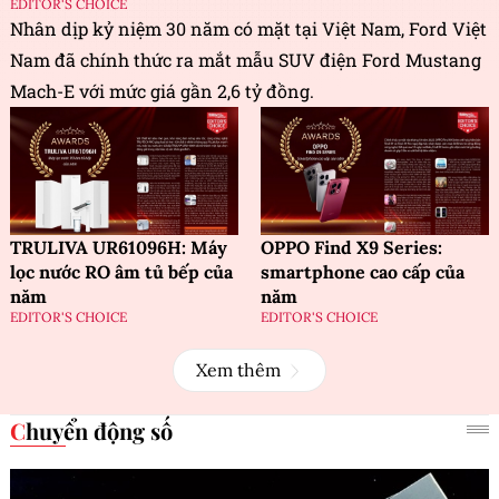
EDITOR'S CHOICE
Nhân dịp kỷ niệm 30 năm có mặt tại Việt Nam, Ford Việt
Nam đã chính thức ra mắt mẫu SUV điện Ford Mustang
Mach-E với mức giá gần 2,6 tỷ đồng.
TRULIVA UR61096H: Máy
OPPO Find X9 Series:
lọc nước RO âm tủ bếp của
smartphone cao cấp của
năm
năm
EDITOR'S CHOICE
EDITOR'S CHOICE
Xem thêm
Chuyển động số