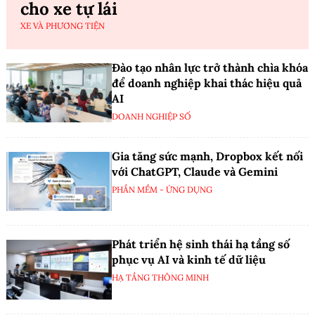
cho xe tự lái
XE VÀ PHƯƠNG TIỆN
Đào tạo nhân lực trở thành chìa khóa
để doanh nghiệp khai thác hiệu quả
AI
DOANH NGHIỆP SỐ
Gia tăng sức mạnh, Dropbox kết nối
với ChatGPT, Claude và Gemini
PHẦN MỀM - ỨNG DỤNG
Phát triển hệ sinh thái hạ tầng số
phục vụ AI và kinh tế dữ liệu
HẠ TẦNG THÔNG MINH