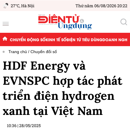
27°C,
Hà Nội
Thứ năm 06/08/2026 20:22
CHUYỂN ĐỘNG SỐ
KINH TẾ SỐ
ĐIỆN TỬ TIÊU DÙNG
DOANH NGHIỆ
Trang chủ
Chuyển đổi số
HDF Energy và
EVNSPC hợp tác phát
triển điện hydrogen
xanh tại Việt Nam
10:36
|
28/05/2025