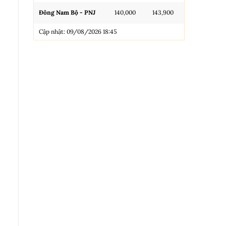
Đông Nam Bộ - PNJ
140,000
143,900
N.Tròn, 3A, 
Cập nhật: 09/08/2026 18:45
NL 99.99
Nhẫn Tròn T
Trang sức 9
Trang sức 9
Cập nhật: 0