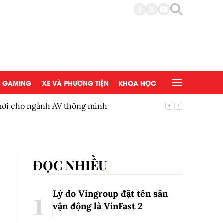
GAMING
XE VÀ PHƯƠNG TIỆN
KHOA HỌC
 mới cho ngành AV thông minh
BYD Việ
ĐỌC NHIỀU
Lý do Vingroup đặt tên sân
vận động là VinFast
2