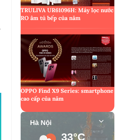
TRULIVA UR61096H: Máy lọc nước
RO âm tủ bếp của năm
r
OPPO Find X9 Series: smartphone
cao cấp của năm
Hà Nội
33°C