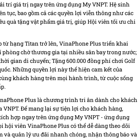
i trí giá trị ngay trên ứng dụng My VNPT. Hệ sinh
ên tục, bao gồm cả các quyền lợi viễn thông như các
ều quà tặng vật phẩm giá trị, giúp Hội viên tối ưu chi
p từ hạng Titan trở lên, VinaPhone Plus triển khai
 phòng chờ thương gia tại nhiều sân bay trong nước;
thời gian di chuyển; Tặng 600.000 đồng phí chơi Golf
 quốc. Những quyền lợi này thể hiện cam kết của
cùng khách hàng trên mọi hành trình, từ cuộc sống
ấp.
naPhone Plus là chương trình tri ân dành cho khách
a VNPT. Để mang lại sự tiện lợi cho khách hàng,
tích hợp ngay trên ứng dụng My VNPT - ứng dụng
i hội viên VinaPhone Plus có thể dễ dàng theo dõi
iểm và quản lý ưu đãi nhanh chóng, nhận thông báo và