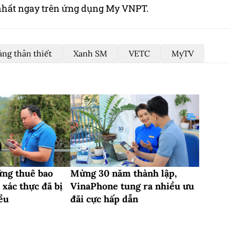
 nhất ngay trên ứng dụng My VNPT.
ng thân thiết
Xanh SM
VETC
MyTV
ng thuê bao
Mừng 30 năm thành lập,
 xác thực đã bị
VinaPhone tung ra nhiều ưu
ều
đãi cực hấp dẫn