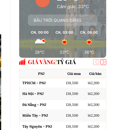
Cảm giác: 33°C
BẦU TRỜI QUANG ĐÃNG
CN, 00:00
CN, 03:00
CN, 06:00
CN, 09:00
28°C
33°C
36°C
37°C
GIÁ VÀNG
TỶ GIÁ
PNJ
Giá mua
Giá bán
A
TPHCM - PNJ
138,500
142,200
Miếng SJC H
Hà Nội - PNJ
138,500
142,200
Miếng SJC 
Đà Nẵng - PNJ
138,500
142,200
Miếng SJC T
Miền Tây - PNJ
138,500
142,200
N.Tròn, 3A,
Tây Nguyên - PNJ
138,500
142,200
N.Tròn, 3A,