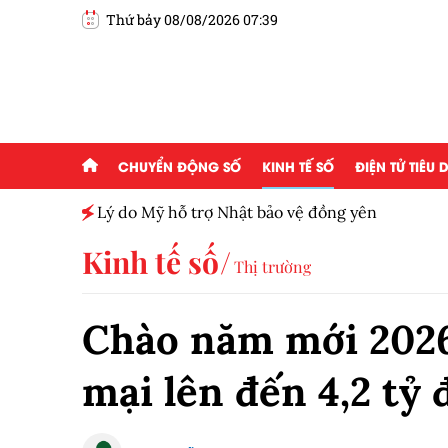
Thứ bảy 08/08/2026 07:39
CHUYỂN ĐỘNG SỐ
KINH TẾ SỐ
ĐIỆN TỬ TIÊU
h toàn
Lý do Mỹ hỗ trợ Nhật bảo vệ đồng yên
Kinh tế số
Thị trường
Chào năm mới 202
mại lên đến 4,2 tỷ