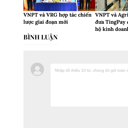
VNPT và VRG hợp tác chiến
VNPT và Agri
lược giai đoạn mới
đưa TingPay 
hộ kinh doan