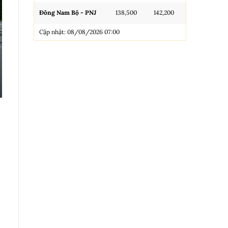
Đông Nam Bộ - PNJ
138,500
142,200
N.Tròn, 3A, 
Cập nhật: 08/08/2026 07:00
NL 99.99
Nhẫn Tròn T
Trang sức 9
Trang sức 9
Cập nhật: 0
8