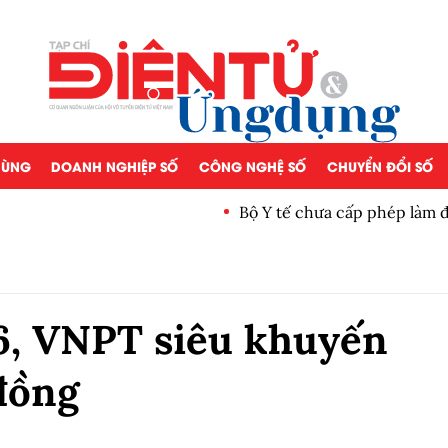
 DÙNG
DOANH NGHIỆP SỐ
CÔNG NGHỆ SỐ
CHUYỂN ĐỔI SỐ
Bộ Y tế chưa cấp phép làm 
6, VNPT siêu khuyến
 đồng