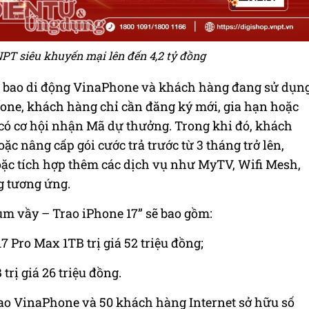
PT siêu khuyến mại lên đến 4,2 tỷ đồng
ê bao di động VinaPhone và khách hàng đang sử dụn
hone, khách hàng chỉ cần đăng ký mới, gia hạn hoặc
 có cơ hội nhận Mã dự thưởng. Trong khi đó, khách
c nâng cấp gói cước trả trước từ 3 tháng trở lên,
c tích hợp thêm các dịch vụ như MyTV, Wifi Mesh,
g tương ứng.
um vầy – Trao iPhone 17” sẽ bao gồm:
17 Pro Max 1TB trị giá 52 triệu đồng;
trị giá 26 triệu đồng.
bao VinaPhone và 50 khách hàng Internet sở hữu số