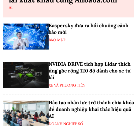
AI
Kaspersky đưa ra hồi chuông cảnh
báo mới
BẢO MẬT
NVIDIA DRIVE tích hợp Lidar thích
ứng góc rộng 120 độ dành cho xe tự
lái
XE VÀ PHƯƠNG TIỆN
Đào tạo nhân lực trở thành chìa khóa
để doanh nghiệp khai thác hiệu quả
AI
DOANH NGHIỆP SỐ