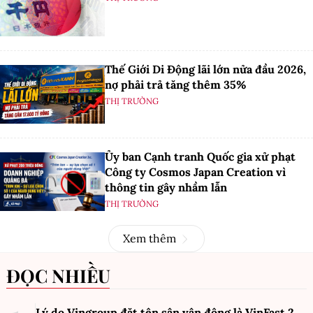
Thế Giới Di Động lãi lớn nửa đầu 2026,
nợ phải trả tăng thêm 35%
THỊ TRƯỜNG
Ủy ban Cạnh tranh Quốc gia xử phạt
Công ty Cosmos Japan Creation vì
thông tin gây nhầm lẫn
THỊ TRƯỜNG
Xem thêm
ĐỌC NHIỀU
Lý do Vingroup đặt tên sân vận động là VinFast
2