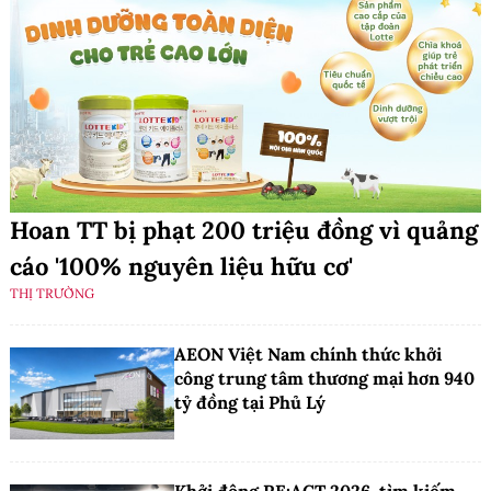
Hoan TT bị phạt 200 triệu đồng vì quảng
cáo '100% nguyên liệu hữu cơ'
THỊ TRƯỜNG
AEON Việt Nam chính thức khởi
công trung tâm thương mại hơn 940
tỷ đồng tại Phủ Lý