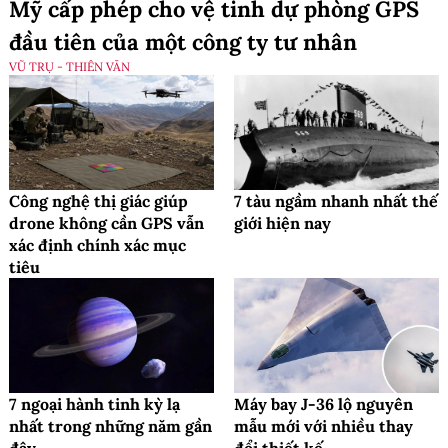
Mỹ cấp phép cho vệ tinh dự phòng GPS
đầu tiên của một công ty tư nhân
VŨ TRỤ - THIÊN VĂN
Công nghệ thị giác giúp
7 tàu ngầm nhanh nhất thế
drone không cần GPS vẫn
giới hiện nay
xác định chính xác mục
tiêu
7 ngoại hành tinh kỳ lạ
Máy bay J-36 lộ nguyên
nhất trong những năm gần
mẫu mới với nhiều thay