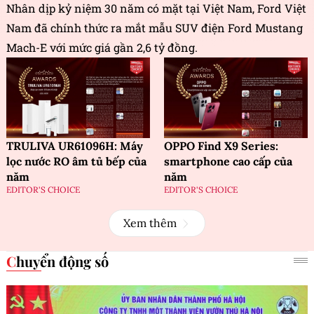
Nhân dịp kỷ niệm 30 năm có mặt tại Việt Nam, Ford Việt
Nam đã chính thức ra mắt mẫu SUV điện Ford Mustang
Mach-E với mức giá gần 2,6 tỷ đồng.
TRULIVA UR61096H: Máy
OPPO Find X9 Series:
lọc nước RO âm tủ bếp của
smartphone cao cấp của
năm
năm
EDITOR'S CHOICE
EDITOR'S CHOICE
Xem thêm
Chuyển động số