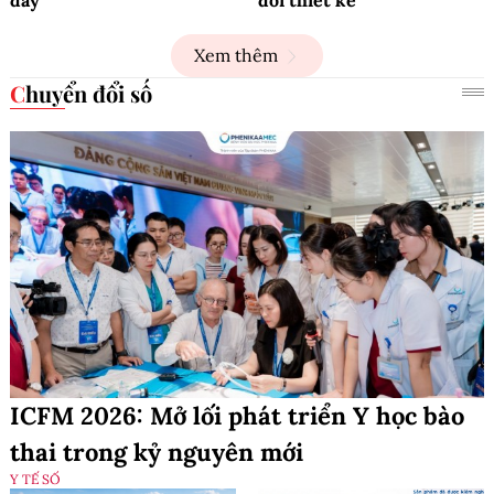
đây
đổi thiết kế
Xem thêm
Chuyển đổi số
ICFM 2026: Mở lối phát triển Y học bào
thai trong kỷ nguyên mới
Y TẾ SỐ