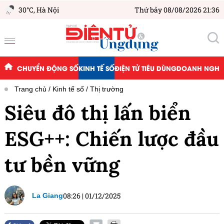
30°C,
Hà Nội
Thứ bảy 08/08/2026 21:36
CHUYỂN ĐỘNG SỐ
KINH TẾ SỐ
ĐIỆN TỬ TIÊU DÙNG
DOANH NGHIỆ
Trang chủ
Kinh tế số
Thị trường
Siêu đô thị lấn biển
ESG++: Chiến lược đầu
tư bền vững
08:26
|
01/12/2025
La Giang