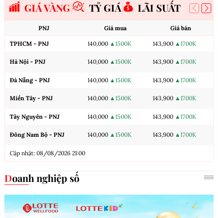
GIÁ VÀNG
TỶ GIÁ
LÃI SUẤT
PNJ
Giá mua
Giá bán
TPHCM - PNJ
140,000
▲1500K
143,900
▲1700K
Hà Nội - PNJ
140,000
▲1500K
143,900
▲1700K
Đà Nẵng - PNJ
140,000
▲1500K
143,900
▲1700K
Miền Tây - PNJ
140,000
▲1500K
143,900
▲1700K
Tây Nguyên - PNJ
140,000
▲1500K
143,900
▲1700K
Đông Nam Bộ - PNJ
140,000
▲1500K
143,900
▲1700K
Cập nhật: 08/08/2026 21:00
Doanh nghiệp số