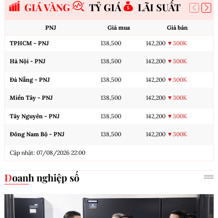
GIÁ VÀNG
TỶ GIÁ
LÃI SUẤT
PNJ
Giá mua
Giá bán
TPHCM - PNJ
138,500
142,200
▼300K
Hà Nội - PNJ
138,500
142,200
▼300K
Đà Nẵng - PNJ
138,500
142,200
▼300K
Miền Tây - PNJ
138,500
142,200
▼300K
Tây Nguyên - PNJ
138,500
142,200
▼300K
Đông Nam Bộ - PNJ
138,500
142,200
▼300K
Cập nhật: 07/08/2026 22:00
Doanh nghiệp số