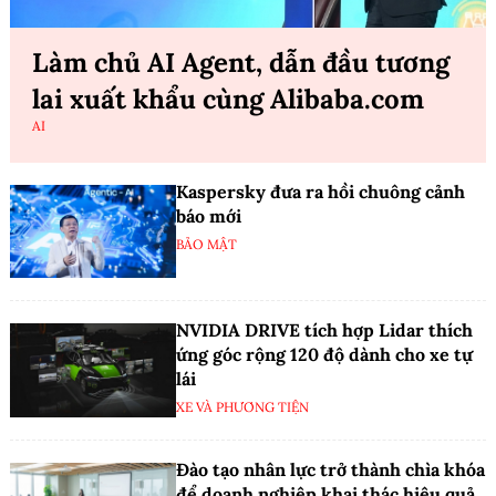
Làm chủ AI Agent, dẫn đầu tương
lai xuất khẩu cùng Alibaba.com
AI
Kaspersky đưa ra hồi chuông cảnh
báo mới
BẢO MẬT
NVIDIA DRIVE tích hợp Lidar thích
ứng góc rộng 120 độ dành cho xe tự
lái
XE VÀ PHƯƠNG TIỆN
Đào tạo nhân lực trở thành chìa khóa
để doanh nghiệp khai thác hiệu quả