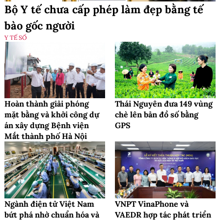
Bộ Y tế chưa cấp phép làm đẹp bằng tế
bào gốc người
Y TẾ SỐ
Hoàn thành giải phóng
Thái Nguyên đưa 149 vùng
mặt bằng và khởi công dự
chè lên bản đồ số bằng
án xây dựng Bệnh viện
GPS
Mắt thành phố Hà Nội
Ngành điện tử Việt Nam
VNPT VinaPhone và
bứt phá nhờ chuẩn hóa và
VAEDR hợp tác phát triển