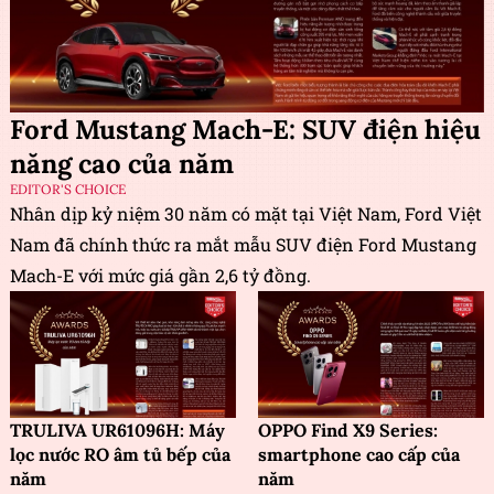
Ford Mustang Mach-E: SUV điện hiệu
năng cao của năm
EDITOR'S CHOICE
Nhân dịp kỷ niệm 30 năm có mặt tại Việt Nam, Ford Việt
Nam đã chính thức ra mắt mẫu SUV điện Ford Mustang
Mach-E với mức giá gần 2,6 tỷ đồng.
TRULIVA UR61096H: Máy
OPPO Find X9 Series:
lọc nước RO âm tủ bếp của
smartphone cao cấp của
năm
năm