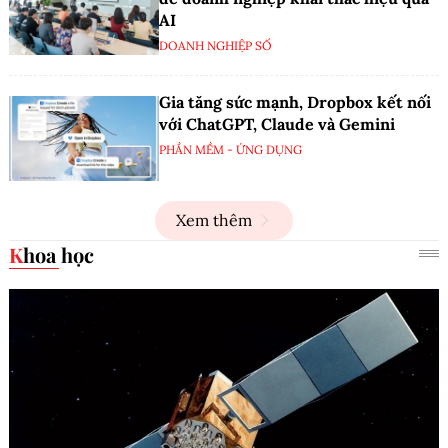
AI
DOANH NGHIỆP SỐ
Gia tăng sức mạnh, Dropbox kết nối
với ChatGPT, Claude và Gemini
PHẦN MỀM - ỨNG DỤNG
Xem thêm
Khoa học