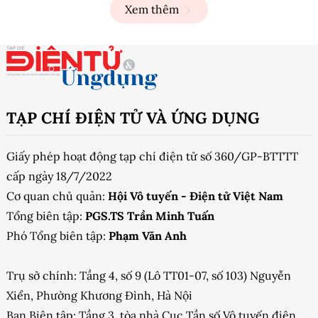
Xem thêm
TẠP CHÍ ĐIỆN TỬ VÀ ỨNG DỤNG
Giấy phép hoạt động tạp chí điện tử số 360/GP-BTTTT
cấp ngày 18/7/2022
Cơ quan chủ quản:
Hội Vô tuyến - Điện tử Việt Nam
Tổng biên tập:
PGS.TS Trần Minh Tuấn
Phó Tổng biên tập:
Phạm Văn Anh
Trụ sở chính: Tầng 4, số 9 (Lô TT01-07, số 103) Nguyễn
Xiển, Phường Khương Đình, Hà Nội
Ban Biên tập: Tầng 3, tòa nhà Cục Tần số Vô tuyến điện,