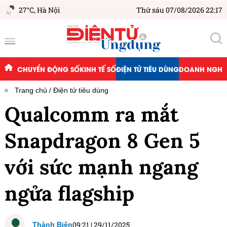
27°C,
Hà Nội
Thứ sáu 07/08/2026 22:17
CHUYỂN ĐỘNG SỐ
KINH TẾ SỐ
ĐIỆN TỬ TIÊU DÙNG
DOANH NGHIỆ
Trang chủ
Điện tử tiêu dùng
Qualcomm ra mắt
Snapdragon 8 Gen 5
với sức mạnh ngang
ngửa flagship
09:21
|
29/11/2025
Thành Biên