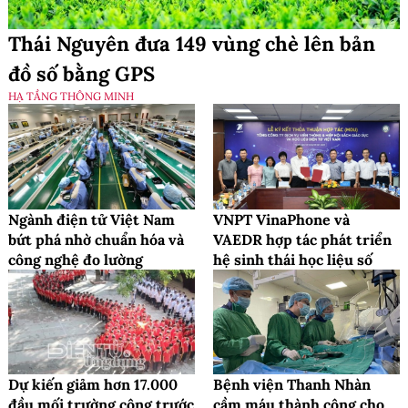
Thái Nguyên đưa 149 vùng chè lên bản
đồ số bằng GPS
HẠ TẦNG THÔNG MINH
Ngành điện tử Việt Nam
VNPT VinaPhone và
bứt phá nhờ chuẩn hóa và
VAEDR hợp tác phát triển
công nghệ đo lường
hệ sinh thái học liệu số
Dự kiến giảm hơn 17.000
Bệnh viện Thanh Nhàn
đầu mối trường công trước
cầm máu thành công cho