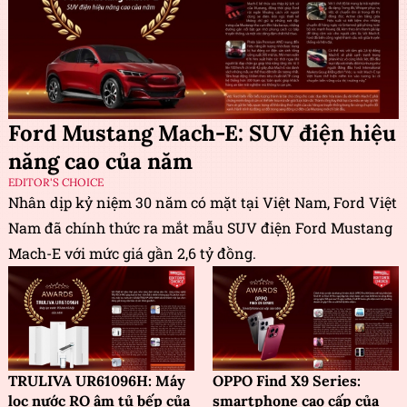
Ford Mustang Mach-E: SUV điện hiệu
năng cao của năm
EDITOR'S CHOICE
Nhân dịp kỷ niệm 30 năm có mặt tại Việt Nam, Ford Việt
Nam đã chính thức ra mắt mẫu SUV điện Ford Mustang
Mach-E với mức giá gần 2,6 tỷ đồng.
TRULIVA UR61096H: Máy
OPPO Find X9 Series:
lọc nước RO âm tủ bếp của
smartphone cao cấp của