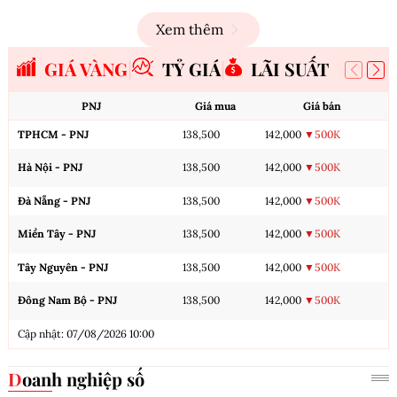
Xem thêm
GIÁ VÀNG
TỶ GIÁ
LÃI SUẤT
PNJ
Giá mua
Giá bán
TPHCM - PNJ
138,500
142,000
▼500K
Hà Nội - PNJ
138,500
142,000
▼500K
Đà Nẵng - PNJ
138,500
142,000
▼500K
Miền Tây - PNJ
138,500
142,000
▼500K
Tây Nguyên - PNJ
138,500
142,000
▼500K
Đông Nam Bộ - PNJ
138,500
142,000
▼500K
Cập nhật: 07/08/2026 10:00
Doanh nghiệp số