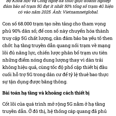
Bộ Khoa học và Công nghệ đã thúc giục doanh nghiệp
đảm bảo số trạm 5G đạt ít nhất 50% tổng số trạm 4G hiện
có vào năm 2025. Ảnh: Vietnamnetglobal.
Con số 68.000 trạm tạo nền tảng cho tham vọng
phủ 90% dân số; để con số này chuyển hóa thành
truy cập 5G chất lượng, cần đảm bảo ba yếu tố then
chốt: hạ tầng truyền dẫn quang nối trạm về mạng
lõi đủ năng lực, chiến lược phân bổ trạm ưu tiên
những điểm nóng dung lượng thay vì dàn trải
không hiệu quả, cùng tốc độ phổ cập thiết bị đầu
cuối hỗ trợ 5G trong dân cư để tỷ lệ thuê bao thực
sự tận dụng được băng thông.
Bài toán hạ tầng và khoảng cách thiết bị
Cốt lõi của quá trình mở rộng 5G nằm ở hạ tầng
truyền dẫn. Ở đô thị, hệ thống cáp quang đã phủ