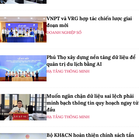
VNPT và VRG hợp tác chiến lược giai
đoạn mới
DOANH NGHIỆP SỐ
Phú Thọ xây dựng nền tảng dữ liệu để
quản trị du lịch bằng AI
HẠ TẦNG THÔNG MINH
Muốn ngăn chặn dữ liệu sai lệch phải
minh bạch thông tin quy hoạch ngay từ
đầu
HẠ TẦNG THÔNG MINH
Bộ KH&CN hoàn thiện chính sách tần