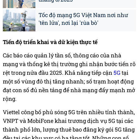
Tốc độ mạng 5G Việt Nam nơi như
'tên lửa', nơi lại 'rùa bò'
Tiến độ triển khai và dữ kiện thực tế
Các báo cáo quản lý tần số, thông cáo của nhà
mạng và thống kê thị trường ghi nhận bước tiến rõ
rệt trong nửa đầu 2025. Khả năng tiếp cận
5G
tại
một số vùng đô thị tăng nhanh; số trạm hoạt động
đạt con số đủ nền tảng để nhà mạng đẩy mạnh mở
rộng.
Viettel công bố phủ sóng 5G trên nhiều tỉnh thành,
VNPT và MobiFone khai trương dịch vụ 5G tại các
thành phố lớn, lượng thuê bao đăng ký gói 5G tăng
đều tại các khu vực có hạ tầng tốt. Những con số