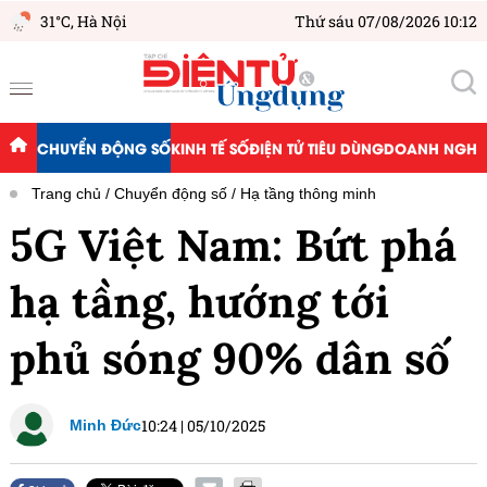
31°C,
Hà Nội
Thứ sáu 07/08/2026 10:12
CHUYỂN ĐỘNG SỐ
KINH TẾ SỐ
ĐIỆN TỬ TIÊU DÙNG
DOANH NGHIỆ
Trang chủ
Chuyển động số
Hạ tầng thông minh
5G Việt Nam: Bứt phá
hạ tầng, hướng tới
phủ sóng 90% dân số
10:24
|
05/10/2025
Minh Đức