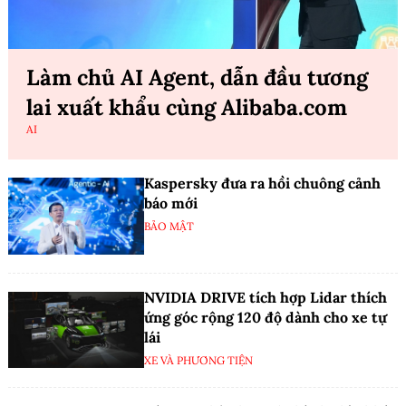
Làm chủ AI Agent, dẫn đầu tương
lai xuất khẩu cùng Alibaba.com
AI
Kaspersky đưa ra hồi chuông cảnh
báo mới
BẢO MẬT
NVIDIA DRIVE tích hợp Lidar thích
ứng góc rộng 120 độ dành cho xe tự
lái
XE VÀ PHƯƠNG TIỆN