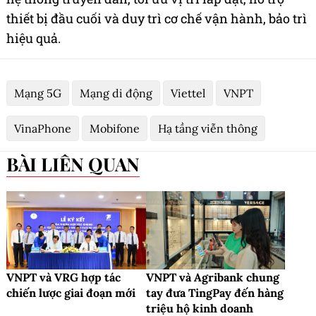
thiết bị đầu cuối và duy trì cơ chế vận hành, bảo trì
hiệu quả.
Mạng 5G
Mạng di động
Viettel
VNPT
VinaPhone
Mobifone
Hạ tầng viễn thông
BÀI LIÊN QUAN
VNPT và VRG hợp tác
VNPT và Agribank chung
chiến lược giai đoạn mới
tay đưa TingPay đến hàng
triệu hộ kinh doanh