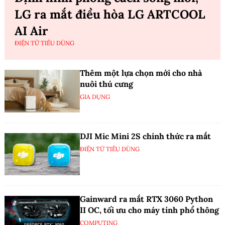
LG ra mắt điều hòa LG ARTCOOL
AI Air
ĐIỆN TỬ TIÊU DÙNG
Thêm một lựa chọn mới cho nhà
nuôi thú cưng
GIA DỤNG
DJI Mic Mini 2S chính thức ra mắt
ĐIỆN TỬ TIÊU DÙNG
Gainward ra mắt RTX 3060 Python
II OC, tối ưu cho máy tính phổ thông
COMPUTING