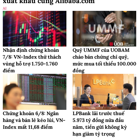
xuất khẩu cùng Alibaba.com
AI
Nhận định chứng khoán
Quỹ UMMF của UOBAM
7/8: VN-Index thử thách
chào bán chứng chỉ quỹ,
vùng hỗ trợ 1.750-1.760
mức mua tối thiểu 100.000
điểm
đồng
Chứng khoán 6/8: Ngân
LPBank lãi trước thuế
hàng và bán lẻ kéo lùi, VN-
5.973 tỷ đồng nửa đầu
Index mất 11,68 điểm
năm, tiền gửi không kỳ
hạn giảm tỷ trọng