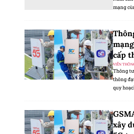
mạng cùn
thông.
Thôn
mạng 
cấp 
VIỄN THÔN
Thông tư
thông đạt
quy hoạc
GSMA
xây d