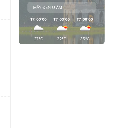
MÂY ĐEN U ÁM
T7, 00:00
T7, 03:00
T7, 06:00
T7, 09:00
T7
27°C
32°C
35°C
36°C
c