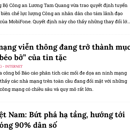
g Bộ Công an Lương Tam Quang vừa trao quyết định tuyển
 biên chế lực lượng Công an nhân dân cho tám lãnh đạo
 của MobiFone. Quyết định này cho thấy những thay đổi lớ
Fone sau tám tháng chuyển về trực thuộc Bộ Công an.
ạng viễn thông đang trở thành mụ
“béo bở” của tin tặc
G - INTERNET
a công bố Báo cáo phân tích các mối đe dọa an ninh mạng
 thấy các nhà mạng trên toàn cầu đang đối mặt với những
 công mạng có chiều sâu và quy mô rất lớn.
ệt Nam: Bứt phá hạ tầng, hướng tới
óng 90% dân số