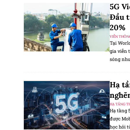
5G Vi
Đầu t
20%
VIỄN THÔN
Tại Worl
gia viễn
sóng nhưn
đầu tư gấ
Hạ tầ
nghẽn
HẠ TẦNG T
Hạ tầng 
được Mobi
học hỏi t