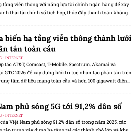
ạ tầng viễn thông với năng lực tài chính ngân hàng để xây
inh thái tài chính số tích hợp, thúc đẩy thanh toán không
và chuyển đổi số quốc gia tại Việt Nam.
a biến hạ tầng viễn thông thành lướ
ân tán toàn cầu
G - INTERNET
ợp tác AT&T, Comcast, T-Mobile, Spectrum, Akamai và
ại GTC 2026 để xây dựng lưới trí tuệ nhân tạo phân tán trê
trung tâm dữ liệu mạng toàn cầu và hơn 100 gigawatt điện
, đưa suy luận trí tuệ nhân tạo đến biên mạng với độ
Nam phủ sóng 5G tới 91,2% dân số
G - INTERNET
của Việt Nam phủ sóng 91,2% dân số trong năm 2025, các
 tập trung xây dựng hạ tầng tại các thành phố lớn và khu