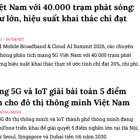
ệt Nam với 40.000 trạm phát sóng:
ư lớn, hiệu suất khai thác chỉ đạt
G - INTERNET
d Mobile Broadband & Cloud AI Summit 2026, các chuyên
 thông phân tích mạng 5G Việt Nam với 40.000 trạm phát
g hiệu suất khai thác thực tế ước tính chỉ đạt 20%, chi phí
p 3-4 lần 4G và loạt câu hỏi lớn xoay quanh kế hoạch
ng 5G và IoT giải bài toán 5 điểm
 cho đô thị thông minh Việt Nam
HÔNG MINH
5G đô thị thông minh và IoT thành phố thông minh đang
Fone triển khai để giải quyết 5 điểm nghẽn lớn tại Hà Nội,
ừ Seoul, Singapore và Dubai tiến tới năm 2030.