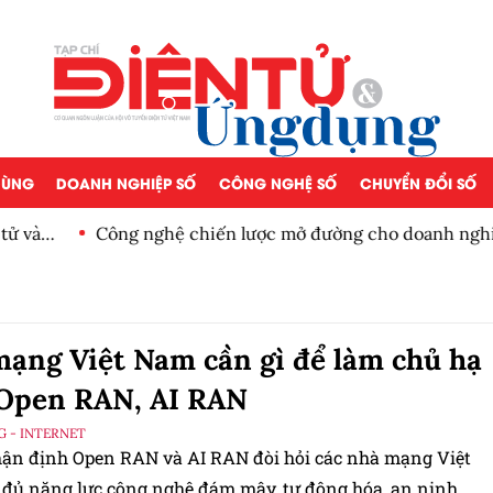
 DÙNG
DOANH NGHIỆP SỐ
CÔNG NGHỆ SỐ
CHUYỂN ĐỔI SỐ
ghiệp Việt cạnh tranh toàn
Lý do Mỹ hỗ trợ Nhật bảo
ạng Việt Nam cần gì để làm chủ hạ
 Open RAN, AI RAN
G - INTERNET
n định Open RAN và AI RAN đòi hỏi các nhà mạng Việt
đủ năng lực công nghệ đám mây, tự động hóa, an ninh