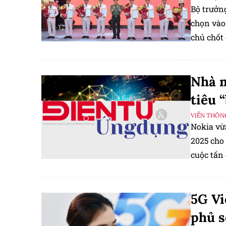
Bộ trưởn
chọn vào
chủ chốt
của Mobi
Nhà m
tiêu 
VIỄN THÔN
Nokia vừ
2025 cho
cuộc tấn
5G Vi
phủ s