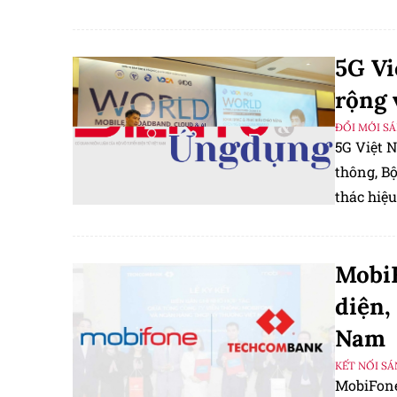
5G Vi
rộng 
ĐỔI MỚI S
5G Việt N
thông, Bô
thác hiệu 
MobiF
diện,
Nam
KẾT NỐI S
MobiFone