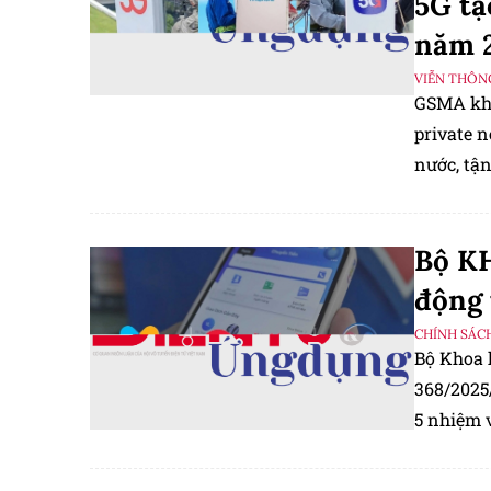
5G tạ
năm 
VIỄN THÔN
GSMA khu
private n
nước, tận
Nghị quy
2030.
Bộ KH
động 
CHÍNH SÁC
Bộ Khoa 
368/2025/
5 nhiệm 
tiền di đ