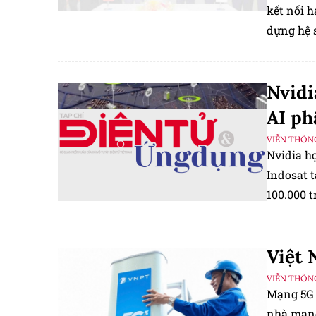
kết nối h
dựng hệ s
tiền mặt 
Nvidi
AI ph
VIỄN THÔN
Nvidia h
Indosat t
100.000 
dự phòng
Việt 
VIỄN THÔN
Mạng 5G 
nhà mạng