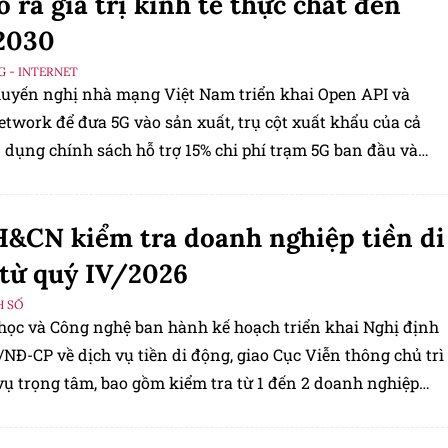
o ra giá trị kinh tế thực chất đến
2030
G - INTERNET
yến nghị nhà mạng Việt Nam triển khai Open API và
etwork để đưa 5G vào sản xuất, trụ cột xuất khẩu của cả
 dụng chính sách hỗ trợ 15% chi phí trạm 5G ban đầu và
ết 57-NQ/TW nhằm đưa kinh tế số lên 30% GDP vào năm
&CN kiểm tra doanh nghiệp tiền di
từ quý IV/2026
H SỐ
học và Công nghệ ban hành kế hoạch triển khai Nghị định
NĐ-CP về dịch vụ tiền di động, giao Cục Viễn thông chủ trì
vụ trọng tâm, bao gồm kiểm tra từ 1 đến 2 doanh nghiệp
ộng ngay trong quý IV/2026.