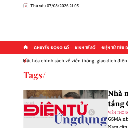
Thứ sáu 07/08/2026 21:05
CHUYỂN ĐỘNG SỐ
KINH TẾ SỐ
ĐIỆN TỬ TIÊU
iện tử và
Công nghệ chiến lược mở đường cho doanh n
cầu
Tags
Nhà m
tầng
VIỄN THÔN
GSMA nhậ
Nam cần 