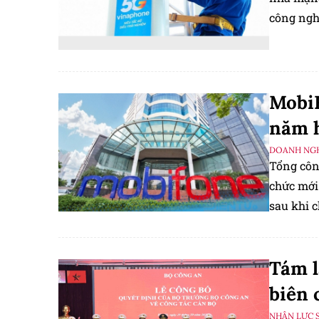
công nghi
giới về i
MobiF
năm 
DOANH NGH
Tổng côn
chức mới 
sau khi 
định và t
Tám l
biên 
NHÂN LỰC 