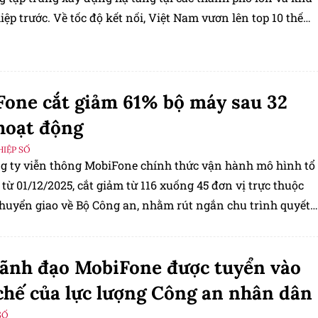
ệp trước. Về tốc độ kết nối, Việt Nam vươn lên top 10 thế
nternet băng rộng.
one cắt giảm 61% bộ máy sau 32
hoạt động
IỆP SỐ
g ty viễn thông MobiFone chính thức vận hành mô hình tổ
từ 01/12/2025, cắt giảm từ 116 xuống 45 đơn vị trực thuộc
chuyển giao về Bộ Công an, nhằm rút ngắn chu trình quyết
ăng tốc chuyển đổi số.
ãnh đạo MobiFone được tuyển vào
chế của lực lượng Công an nhân dân
SỐ