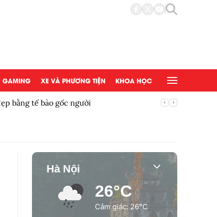
GAMING
XE VÀ PHƯƠNG TIỆN
KHOA HỌC
đẹp bằng tế bào gốc người
Copy/Pas
Hà Nội
26°C
Cảm giác: 26°C