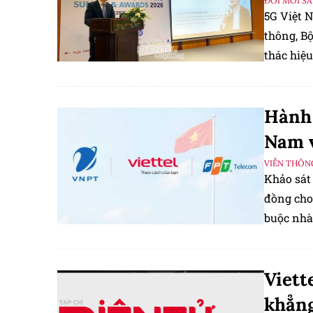
ĐỔI MỚI S
5G Việt N
thông, Bô
thác hiệu 
Hành 
Nam v
VIỄN THÔN
Khảo sát
đồng cho 
buộc nhà
Viett
khẳng