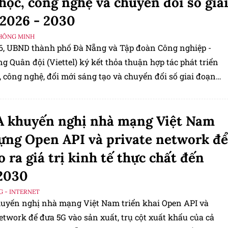
học, công nghệ và chuyển đổi số gia
2026 - 2030
HÔNG MINH
/6, UBND thành phố Đà Nẵng và Tập đoàn Công nghiệp -
g Quân đội (Viettel) ký kết thỏa thuận hợp tác phát triển
 công nghệ, đổi mới sáng tạo và chuyển đổi số giai đoạn
30.
 khuyến nghị nhà mạng Việt Nam
ựng Open API và private network để
o ra giá trị kinh tế thực chất đến
2030
G - INTERNET
yến nghị nhà mạng Việt Nam triển khai Open API và
etwork để đưa 5G vào sản xuất, trụ cột xuất khẩu của cả