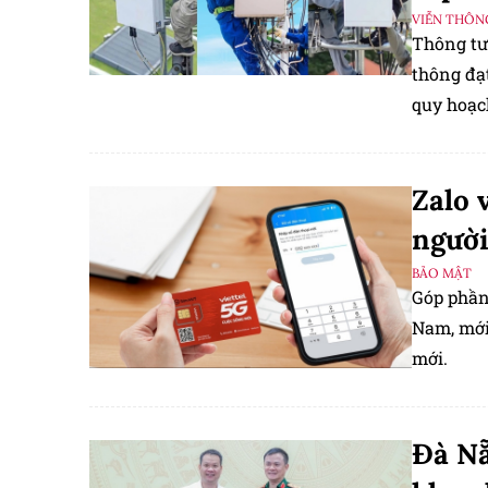
VIỄN THÔN
Thông tư
thông đạt
quy hoạc
Zalo 
ngườ
BẢO MẬT
Góp phần
Nam, mới 
mới.
Đà Nẵ