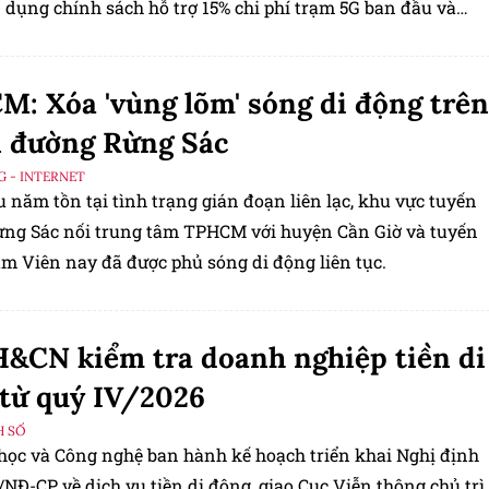
 dụng chính sách hỗ trợ 15% chi phí trạm 5G ban đầu và
ết 57-NQ/TW nhằm đưa kinh tế số lên 30% GDP vào năm
: Xóa 'vùng lõm' sóng di động trên
 đường Rừng Sác
G - INTERNET
 năm tồn tại tình trạng gián đoạn liên lạc, khu vực tuyến
ng Sác nối trung tâm TPHCM với huyện Cần Giờ và tuyến
m Viên nay đã được phủ sóng di động liên tục.
&CN kiểm tra doanh nghiệp tiền di
từ quý IV/2026
H SỐ
học và Công nghệ ban hành kế hoạch triển khai Nghị định
NĐ-CP về dịch vụ tiền di động, giao Cục Viễn thông chủ trì