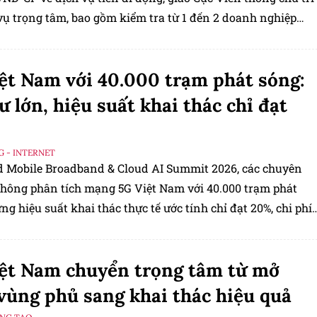
vụ trọng tâm, bao gồm kiểm tra từ 1 đến 2 doanh nghiệp
ộng ngay trong quý IV/2026.
ệt Nam với 40.000 trạm phát sóng:
ư lớn, hiệu suất khai thác chỉ đạt
G - INTERNET
d Mobile Broadband & Cloud AI Summit 2026, các chuyên
 thông phân tích mạng 5G Việt Nam với 40.000 trạm phát
g hiệu suất khai thác thực tế ước tính chỉ đạt 20%, chi phí
p 3-4 lần 4G và loạt câu hỏi lớn xoay quanh kế hoạch
ệt Nam chuyển trọng tâm từ mở
vùng phủ sang khai thác hiệu quả