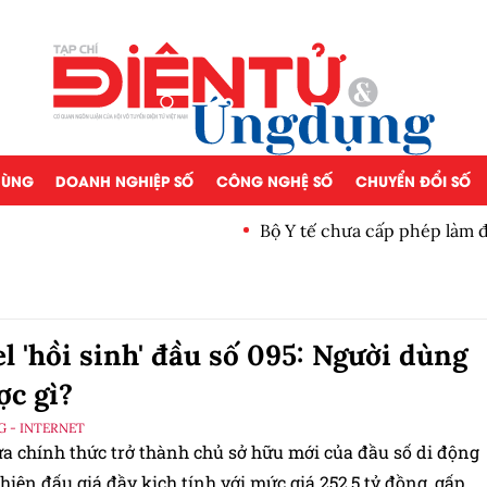
 DÙNG
DOANH NGHIỆP SỐ
CÔNG NGHỆ SỐ
CHUYỂN ĐỔI SỐ
Bộ Y tế chưa cấp phép làm 
el 'hồi sinh' đầu số 095: Người dùng
ợc gì?
G - INTERNET
ừa chính thức trở thành chủ sở hữu mới của đầu số di động
hiên đấu giá đầy kịch tính với mức giá 252,5 tỷ đồng, gấp