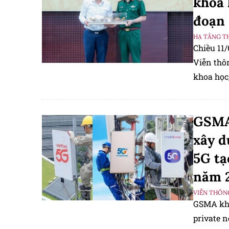
khoa 
đoạn 
HẠ TẦNG T
Chiều 11
Viễn thôn
khoa học,
2026 - 20
GSMA
xây d
5G tạ
năm 
VIỄN THÔN
GSMA khu
private n