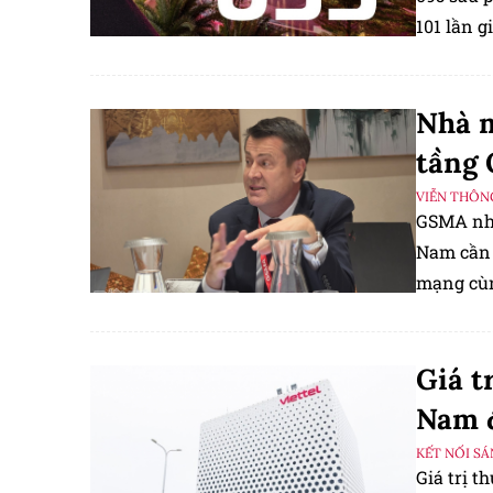
101 lần g
Nhà m
tầng
VIỄN THÔN
GSMA nhậ
Nam cần 
mạng cùn
thông.
Giá t
Nam đ
KẾT NỐI S
Giá trị t