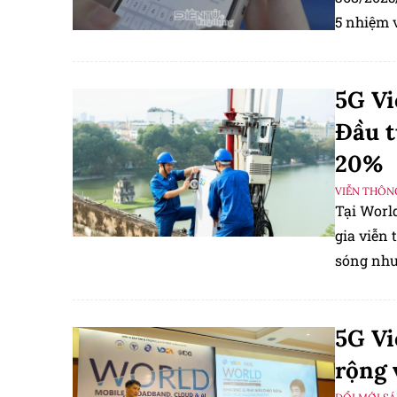
5 nhiệm 
tiền di đ
5G Vi
Đầu t
20%
VIỄN THÔN
Tại Worl
gia viễn
sóng nhưn
đầu tư gấ
5G Vi
rộng 