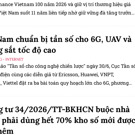
nance Vietnam 100 năm 2026 và giữ vị trí thương hiệu giá
Việt Nam suốt 11 năm liên tiếp nhờ giữ vững đà tăng trưởng
n thông truyền thống.
Nam chuẩn bị tần số cho 6G, UAV và
 sắt tốc độ cao
G - INTERNET
hảo "Tần số cho công nghệ chiến lược" ngày 30/6, Cục Tần s
điện cùng các diễn giả từ Ericsson, Huawei, VNPT,
 Viettel đặt ra ba bài toán quy hoạch lớn cho 6G, phương
không người lái UAV và đường sắt tốc độ cao.
g tư 34/2026/TT-BKHCN buộc nhà
phải dùng hết 70% kho số mới đượ
thêm