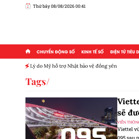
Thứ bảy 08/08/2026 00:41
CHUYỂN ĐỘNG SỐ
KINH TẾ SỐ
ĐIỆN TỬ TIÊU
h toàn
Lý do Mỹ hỗ trợ Nhật bảo vệ đồng yên
Tags
Viett
sẽ đư
VIỄN THÔN
Viettel v
095 sau p