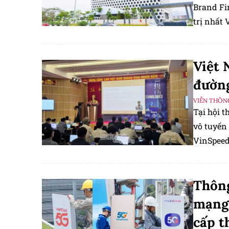
Brand Fi
trị nhất 
mảng viễ
Việt 
đường
VIỄN THÔN
Tại hội t
vô tuyến 
VinSpeed,
tiện bay 
Thôn
mạng 
cấp 