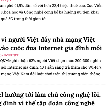
ÁNG TẠO
am phủ 91,9% dân số với hơn 22,4 triệu thuê bao, Cục Viễn
̣ Khoa học và Công nghệ công bố ba hướng ưu tiên khai
quả 5G trong thời gian tới.
vi người Việt đẩy nhà mạng Việt
ào cuộc đua Internet gia đình mới
G - INTERNET
 Q&Me ghi nhận 62% người Việt chọn mức 200-300 nghìn
gói Internet gia đình, 40% sẵn sàng trả thêm cho Wi-Fi 7,
 mạng Việt Nam đổi luật chơi trên thị trường viễn thông.
el hướng tới làm chủ công nghệ lõi,
 định vị thế tập đoàn công nghệ