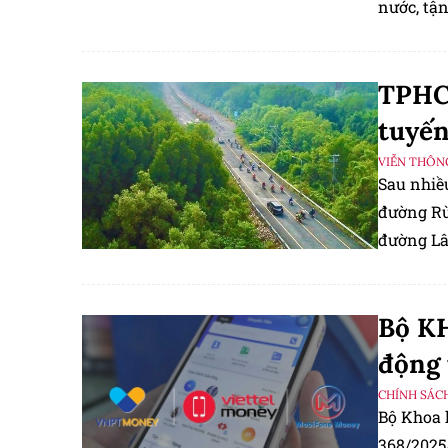
nước, tận
Nghị quy
2030.
TPHCM
tuyến
VIỄN THÔN
Sau nhiều
đường Rừ
đường Lâ
Bộ KH
động 
CHÍNH SÁC
Bộ Khoa 
368/2025/