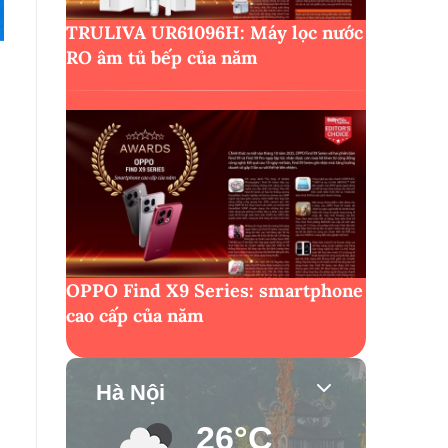
TRULIVA UR61096H: Máy lọc nước
RO âm tủ bếp của năm
OPPO Find X9 Series: smartphone
cao cấp của năm
Hà Nội
26°C