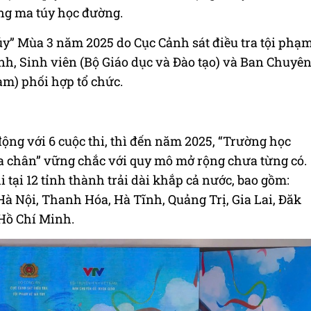
ng ma túy học đường.
y” Mùa 3 năm 2025 do Cục Cảnh sát điều tra tội phạ
inh, Sinh viên (Bộ Giáo dục và Đào tạo) và Ban Chuyê
am) phối hợp tổ chức.
ng với 6 cuộc thi, thì đến năm 2025, “Trường học
ba chân” vững chắc với quy mô mở rộng chưa từng có.
 tại 12 tỉnh thành trải dài khắp cả nước, bao gồm:
à Nội, Thanh Hóa, Hà Tĩnh, Quảng Trị, Gia Lai, Đăk
Hồ Chí Minh.