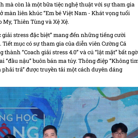
h mà còn là một bữa tiệc nghệ thuật với sự tham gia
mở màn liên khúc “Em bé Việt Nam - Khát vọng tuổi
o My, Thiên Tùng và Xệ Xệ.
c giải stress đặc biệt” mang đến những tiếng cười
. Tiết mục có sự tham gia của diễn viên Cường Cá
g thành “Coach giải stress 4.0” và cú “lật mặt” bất ngờ
ai “đầu nậu” buôn bán ma túy. Thông điệp “Không tì
á phải trả” được truyền tải một cách duyên dáng