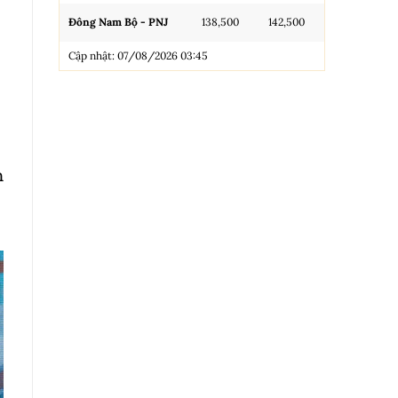
Đông Nam Bộ - PNJ
138,500
142,500
N.Tròn, 3A, 
Cập nhật: 07/08/2026 03:45
NL 99.99
Nhẫn Tròn T
Trang sức 9
Trang sức 9
m
Cập nhật: 0