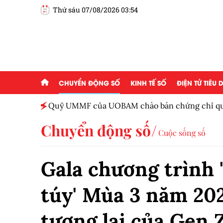
Thứ sáu 07/08/2026 03:54
CHUYỂN ĐỘNG SỐ
KINH TẾ SỐ
ĐIỆN TỬ TIÊU
hào bán chứng chỉ quỹ, mức mua tối thiểu
Siêu
Chuyển động số
Cuộc sống số
Gala chương trình
túy' Mùa 3 năm 202
tương lai của Gen 