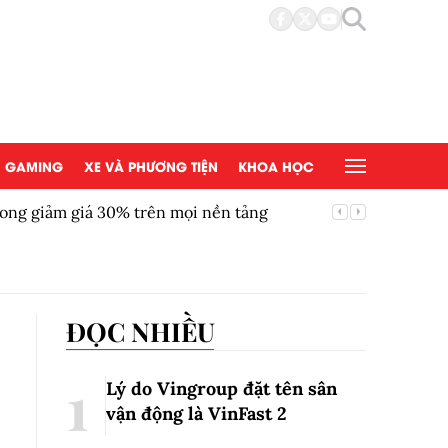
GAMING
XE VÀ PHƯƠNG TIỆN
KHOA HỌC
Chứng khoán 6/8: Ngân hàng và bán lẻ kéo lù
ĐỌC NHIỀU
Lý do Vingroup đặt tên sân
vận động là VinFast
2