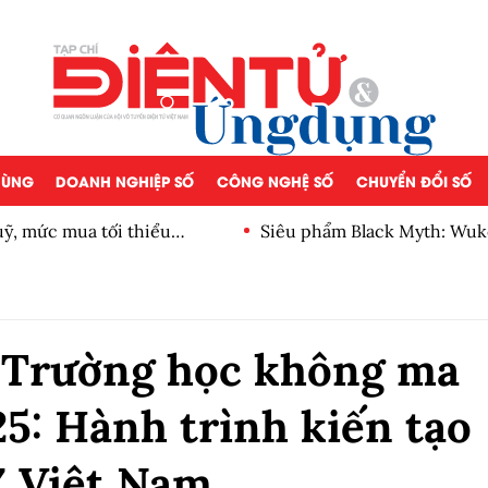
 DÙNG
DOANH NGHIỆP SỐ
CÔNG NGHỆ SỐ
CHUYỂN ĐỔI SỐ
 phẩm Black Myth: Wukong giảm giá 30% trên mọi nền tảng
 'Trường học không ma
5: Hành trình kiến tạo
Z Việt Nam