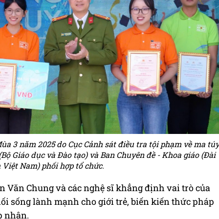
ùa 3 năm 2025 do Cục Cảnh sát điều tra tội phạm về ma tú
 (Bộ Giáo dục và Đào tạo) và Ban Chuyên đề - Khoa giáo (Đài
 Việt Nam) phối hợp tổ chức.
ễn Văn Chung và các nghệ sĩ khẳng định vai trò của
lối sống lành mạnh cho giới trẻ, biến kiến thức pháp
p nhận.