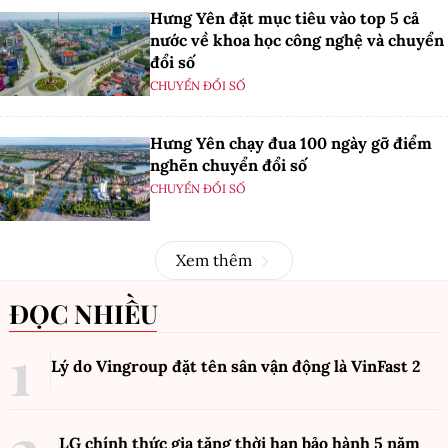
Hưng Yên đặt mục tiêu vào top 5 cả
nước về khoa học công nghệ và chuyển
đổi số
CHUYỂN ĐỔI SỐ
Hưng Yên chạy đua 100 ngày gỡ điểm
nghẽn chuyển đổi số
CHUYỂN ĐỔI SỐ
Xem thêm
ĐỌC NHIỀU
Lý do Vingroup đặt tên sân vận động là VinFast
2
LG chính thức gia tăng thời hạn bảo hành 5 năm