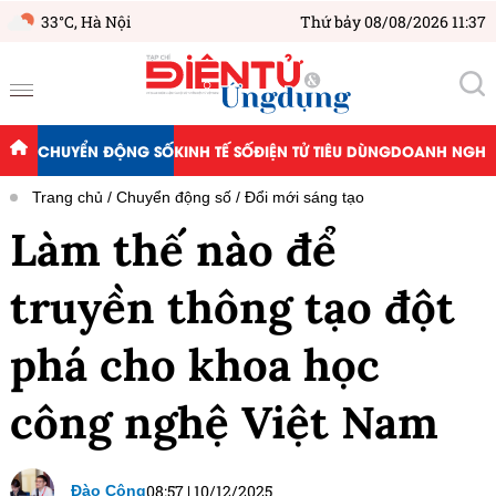
33°C,
Hà Nội
Thứ bảy 08/08/2026 11:37
CHUYỂN ĐỘNG SỐ
KINH TẾ SỐ
ĐIỆN TỬ TIÊU DÙNG
DOANH NGHIỆ
Trang chủ
Chuyển động số
Đổi mới sáng tạo
Làm thế nào để
truyền thông tạo đột
phá cho khoa học
công nghệ Việt Nam
08:57
|
10/12/2025
Đào Công