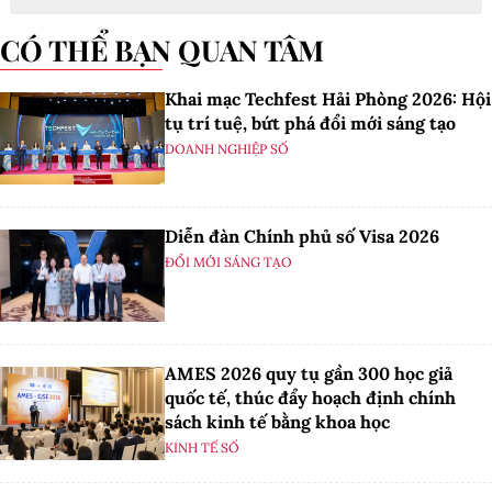
CÓ THỂ BẠN QUAN TÂM
Khai mạc Techfest Hải Phòng 2026: Hội
tụ trí tuệ, bứt phá đổi mới sáng tạo
DOANH NGHIỆP SỐ
Diễn đàn Chính phủ số Visa 2026
ĐỔI MỚI SÁNG TẠO
AMES 2026 quy tụ gần 300 học giả
quốc tế, thúc đẩy hoạch định chính
sách kinh tế bằng khoa học
KINH TẾ SỐ