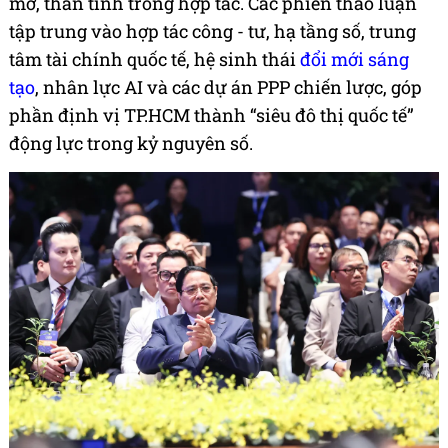
mở, thân tình trong hợp tác. Các phiên thảo luận
tập trung vào hợp tác công - tư, hạ tầng số, trung
tâm tài chính quốc tế, hệ sinh thái
đổi mới sáng
tạo
, nhân lực AI và các dự án PPP chiến lược, góp
phần định vị TP.HCM thành “siêu đô thị quốc tế”
động lực trong kỷ nguyên số.