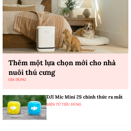
Thêm một lựa chọn mới cho nhà
nuôi thú cưng
GIA DỤNG
DJI Mic Mini 2S chính thức ra mắt
ĐIỆN TỬ TIÊU DÙNG