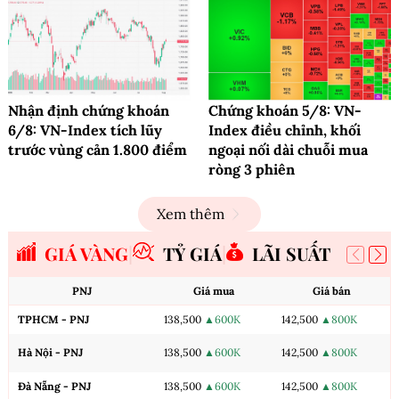
Nhận định chứng khoán
Chứng khoán 5/8: VN-
6/8: VN-Index tích lũy
Index điều chỉnh, khối
trước vùng cản 1.800 điểm
ngoại nối dài chuỗi mua
ròng 3 phiên
Xem thêm
GIÁ VÀNG
TỶ GIÁ
LÃI SUẤT
PNJ
Giá mua
Giá bán
TPHCM - PNJ
138,500
▲600K
142,500
▲800K
Hà Nội - PNJ
138,500
▲600K
142,500
▲800K
Đà Nẵng - PNJ
138,500
▲600K
142,500
▲800K