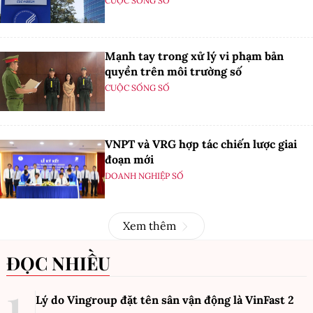
CUỘC SỐNG SỐ
Mạnh tay trong xử lý vi phạm bản
quyền trên môi trường số
CUỘC SỐNG SỐ
VNPT và VRG hợp tác chiến lược giai
đoạn mới
DOANH NGHIỆP SỐ
Xem thêm
ĐỌC NHIỀU
Lý do Vingroup đặt tên sân vận động là VinFast
2