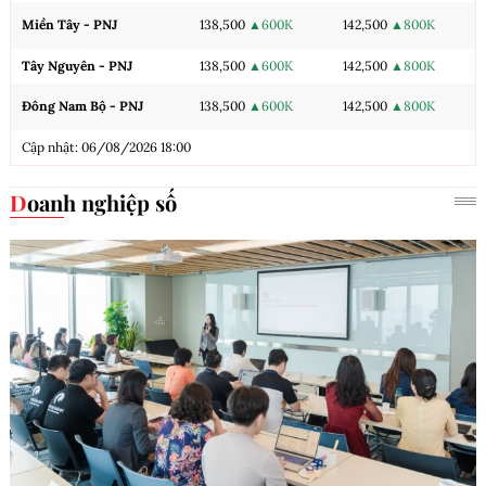
Miền Tây - PNJ
138,500
▲600K
142,500
▲800K
Tây Nguyên - PNJ
138,500
▲600K
142,500
▲800K
Đông Nam Bộ - PNJ
138,500
▲600K
142,500
▲800K
Cập nhật: 06/08/2026 18:00
Doanh nghiệp số