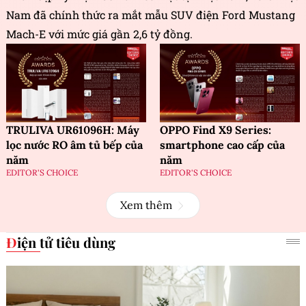
Nam đã chính thức ra mắt mẫu SUV điện Ford Mustang
Mach-E với mức giá gần 2,6 tỷ đồng.
TRULIVA UR61096H: Máy
OPPO Find X9 Series:
lọc nước RO âm tủ bếp của
smartphone cao cấp của
năm
năm
EDITOR'S CHOICE
EDITOR'S CHOICE
Xem thêm
Điện tử tiêu dùng