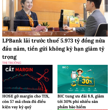
LPBank lãi trước thuế 5.973 tỷ đồng nửa
đầu năm, tiền gửi không kỳ hạn giảm tỷ
trọng
THỊ TRƯỜNG
HOSE gỡ margin cho TIX,
BIC tung ưu đãi 8.8, giảm
còn 57 mã chưa đủ điều
tới 30% phí nhiều sản
kiện vay ký quỹ
phẩm bảo hiểm