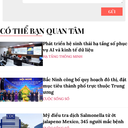
CÓ THỂ BẠN QUAN TÂM
Phát triển hệ sinh thái hạ tầng số phục
vụ AI và kinh tế dữ liệu
HẠ TẦNG THÔNG MINH
Bắc Ninh công bố quy hoạch đô thị, đặt
mục tiêu thành phố trực thuộc Trung
ương
CUỘC SỐNG SỐ
Mỹ điều tra dịch Salmonella từ ớt
jalapeno Mexico, 345 người mắc bệnh