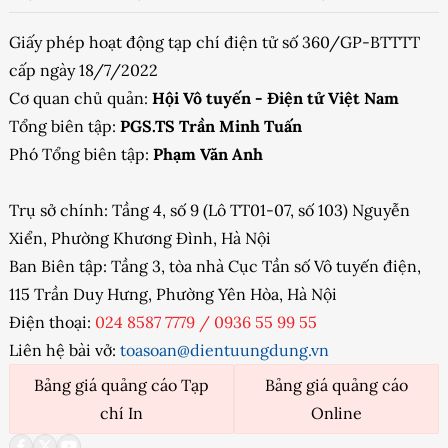
Giấy phép hoạt động tạp chí điện tử số 360/GP-BTTTT
cấp ngày 18/7/2022
Cơ quan chủ quản:
Hội Vô tuyến - Điện tử Việt Nam
Tổng biên tập:
PGS.TS Trần Minh Tuấn
Phó Tổng biên tập:
Phạm Văn Anh
Trụ sở chính: Tầng 4, số 9 (Lô TT01-07, số 103) Nguyễn
Xiển, Phường Khương Đình, Hà Nội
Ban Biên tập: Tầng 3, tòa nhà Cục Tần số Vô tuyến điện,
115 Trần Duy Hưng, Phường Yên Hòa, Hà Nội
Điện thoại:
024 8587 7779
/
0936 55 99 55
Liên hệ bài vở:
toasoan@dientuungdung.vn
Bảng giá quảng cáo Tạp
Bảng giá quảng cáo
chí In
Online