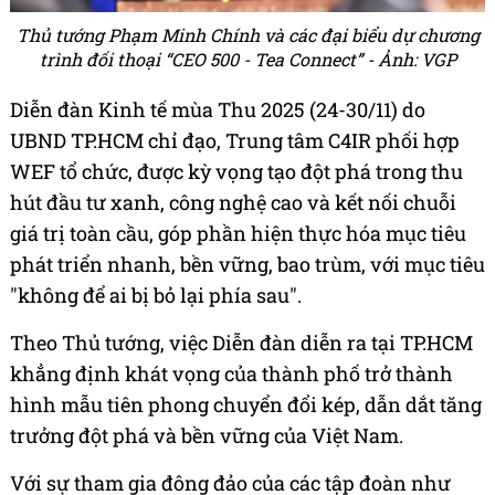
Thủ tướng Phạm Minh Chính và các đại biểu dự chương
trình đối thoại “CEO 500 - Tea Connect” - Ảnh: VGP
Diễn đàn Kinh tế mùa Thu 2025 (24-30/11) do
UBND TP.HCM chỉ đạo, Trung tâm C4IR phối hợp
WEF tổ chức, được kỳ vọng tạo đột phá trong thu
hút đầu tư xanh, công nghệ cao và kết nối chuỗi
giá trị toàn cầu, góp phần hiện thực hóa mục tiêu
phát triển nhanh, bền vững, bao trùm, với mục tiêu
"không để ai bị bỏ lại phía sau".
Theo Thủ tướng, việc Diễn đàn diễn ra tại TP.HCM
khẳng định khát vọng của thành phố trở thành
hình mẫu tiên phong chuyển đổi kép, dẫn dắt tăng
trưởng đột phá và bền vững của Việt Nam.
Với sự tham gia đông đảo của các tập đoàn như