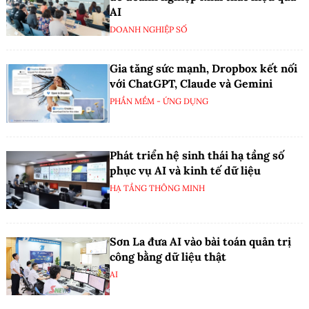
AI
DOANH NGHIỆP SỐ
Gia tăng sức mạnh, Dropbox kết nối
với ChatGPT, Claude và Gemini
PHẦN MỀM - ỨNG DỤNG
Phát triển hệ sinh thái hạ tầng số
phục vụ AI và kinh tế dữ liệu
HẠ TẦNG THÔNG MINH
Sơn La đưa AI vào bài toán quản trị
công bằng dữ liệu thật
AI