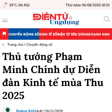
29°C,
Hà Nội
Thứ năm 06/08/2026 18:32
CHUYỂN ĐỘNG SỐ
KINH TẾ SỐ
ĐIỆN TỬ TIÊU DÙNG
DOANH NGHIỆ
Trang chủ
Chuyển động số
Thủ tướng Phạm
Minh Chính dự Diễn
đàn Kinh tế mùa Thu
2025
14:41
|
26/11/2025
Hoàng Anh