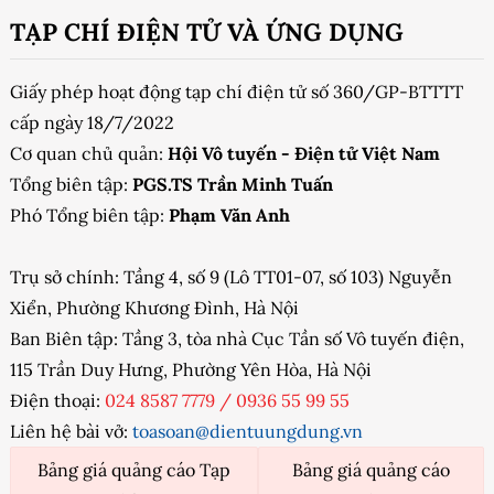
TẠP CHÍ ĐIỆN TỬ VÀ ỨNG DỤNG
Giấy phép hoạt động tạp chí điện tử số 360/GP-BTTTT
cấp ngày 18/7/2022
Cơ quan chủ quản:
Hội Vô tuyến - Điện tử Việt Nam
Tổng biên tập:
PGS.TS Trần Minh Tuấn
Phó Tổng biên tập:
Phạm Văn Anh
Trụ sở chính: Tầng 4, số 9 (Lô TT01-07, số 103) Nguyễn
Xiển, Phường Khương Đình, Hà Nội
Ban Biên tập: Tầng 3, tòa nhà Cục Tần số Vô tuyến điện,
115 Trần Duy Hưng, Phường Yên Hòa, Hà Nội
Điện thoại:
024 8587 7779
/
0936 55 99 55
Liên hệ bài vở:
toasoan@dientuungdung.vn
Bảng giá quảng cáo Tạp
Bảng giá quảng cáo