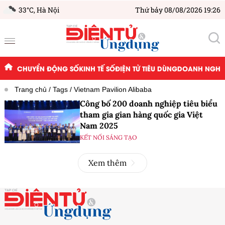
33°C,
Hà Nội
Thứ bảy 08/08/2026 19:26
CHUYỂN ĐỘNG SỐ
KINH TẾ SỐ
ĐIỆN TỬ TIÊU DÙNG
DOANH NGHIỆ
Trang chủ
Tags
Vietnam Pavilion Alibaba
Công bố 200 doanh nghiệp tiêu biểu
tham gia gian hàng quốc gia Việt
Nam 2025
KẾT NỐI SÁNG TẠO
Xem thêm