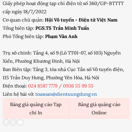
Giấy phép hoạt động tạp chí điện tử số 360/GP-BTTTT
cấp ngày 18/7/2022
Cơ quan chủ quản:
Hội Vô tuyến - Điện tử Việt Nam
Tổng biên tập:
PGS.TS Trần Minh Tuấn
Phó Tổng biên tập:
Phạm Văn Anh
Trụ sở chính: Tầng 4, số 9 (Lô TT01-07, số 103) Nguyễn
Xiển, Phường Khương Đình, Hà Nội
Ban Biên tập: Tầng 3, tòa nhà Cục Tần số Vô tuyến điện,
115 Trần Duy Hưng, Phường Yên Hòa, Hà Nội
Điện thoại:
024 8587 7779
/
0936 55 99 55
Liên hệ bài vở:
toasoan@dientuungdung.vn
Bảng giá quảng cáo Tạp
Bảng giá quảng cáo
chí In
Online