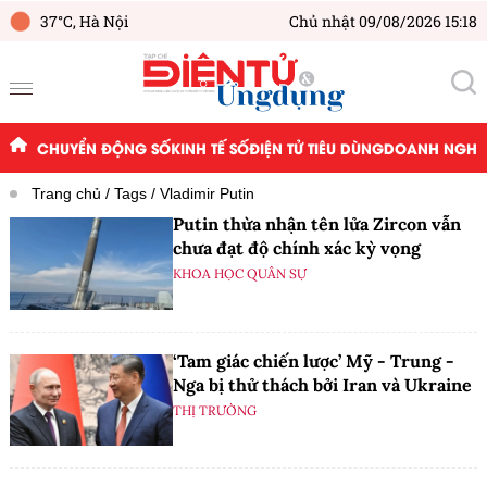
37°C,
Hà Nội
Chủ nhật 09/08/2026 15:18
CHUYỂN ĐỘNG SỐ
KINH TẾ SỐ
ĐIỆN TỬ TIÊU DÙNG
DOANH NGHIỆ
Trang chủ
Tags
Vladimir Putin
Putin thừa nhận tên lửa Zircon vẫn
chưa đạt độ chính xác kỳ vọng
KHOA HỌC QUÂN SỰ
‘Tam giác chiến lược’ Mỹ - Trung -
Nga bị thử thách bởi Iran và Ukraine
THỊ TRƯỜNG