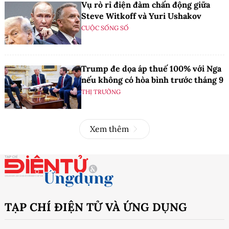
Vụ rò rỉ điện đàm chấn động giữa
Steve Witkoff và Yuri Ushakov
CUỘC SỐNG SỐ
Trump đe dọa áp thuế 100% với Nga
nếu không có hòa bình trước tháng 9
THỊ TRƯỜNG
Xem thêm
TẠP CHÍ ĐIỆN TỬ VÀ ỨNG DỤNG