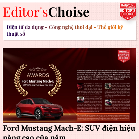
Editor's
Choise
Điện tử đa dụng - Công nghệ thời đại - Thế giới kỹ
thuật số
Ford Mustang Mach-E: SUV điện hiệu
năng cao của năm