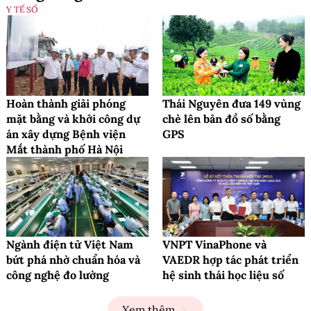
Y TẾ SỐ
Hoàn thành giải phóng
Thái Nguyên đưa 149 vùng
mặt bằng và khởi công dự
chè lên bản đồ số bằng
án xây dựng Bệnh viện
GPS
Mắt thành phố Hà Nội
Ngành điện tử Việt Nam
VNPT VinaPhone và
bứt phá nhờ chuẩn hóa và
VAEDR hợp tác phát triển
công nghệ đo lường
hệ sinh thái học liệu số
Xem thêm