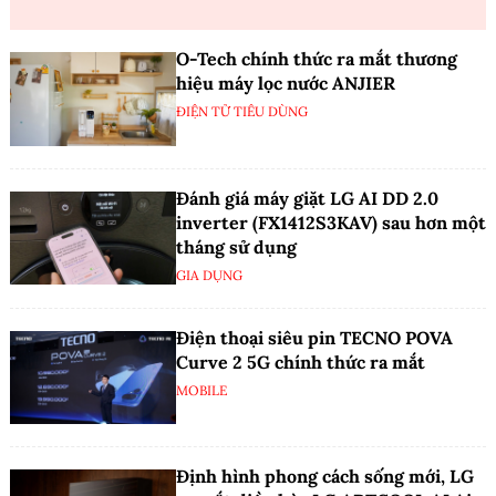
O-Tech chính thức ra mắt thương
hiệu máy lọc nước ANJIER
ĐIỆN TỬ TIÊU DÙNG
Đánh giá máy giặt LG AI DD 2.0
inverter (FX1412S3KAV) sau hơn một
tháng sử dụng
GIA DỤNG
Điện thoại siêu pin TECNO POVA
Curve 2 5G chính thức ra mắt
MOBILE
Định hình phong cách sống mới, LG