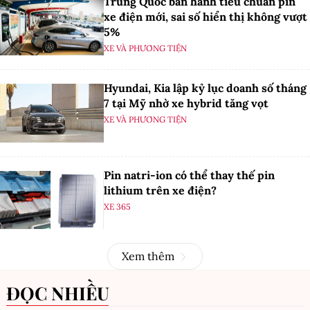
Trung Quốc ban hành tiêu chuẩn pin
xe điện mới, sai số hiển thị không vượt
5%
XE VÀ PHƯƠNG TIỆN
Hyundai, Kia lập kỷ lục doanh số tháng
7 tại Mỹ nhờ xe hybrid tăng vọt
XE VÀ PHƯƠNG TIỆN
Pin natri-ion có thể thay thế pin
lithium trên xe điện?
XE 365
Xem thêm
ĐỌC NHIỀU