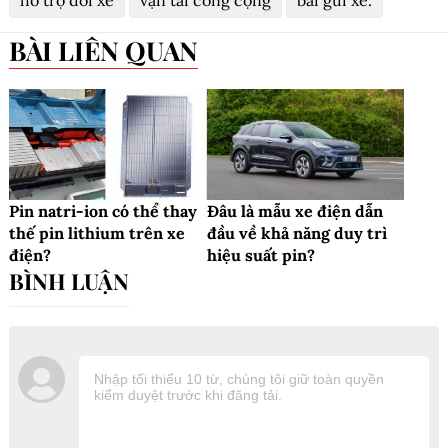
hỗ trợ đổi xe
vận tải công cộng
bãi gửi xe.
BÀI LIÊN QUAN
Pin natri-ion có thể thay
Đâu là mẫu xe điện dẫn
thế pin lithium trên xe
đầu về khả năng duy trì
điện?
hiệu suất pin?