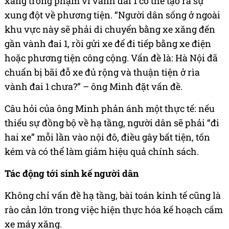
xăng trong phạm vi vành đai 1 có thể tạo ra sự
xung đột về phương tiện. “Người dân sống ở ngoài
khu vực này sẽ phải di chuyển bằng xe xăng đến
gần vành đai 1, rồi gửi xe để đi tiếp bằng xe điện
hoặc phương tiện công cộng. Vấn đề là: Hà Nội đã
chuẩn bị bãi đỗ xe đủ rộng và thuận tiện ở rìa
vành đai 1 chưa?” – ông Minh đặt vấn đề.
Câu hỏi của ông Minh phản ánh một thực tế: nếu
thiếu sự đồng bộ về hạ tầng, người dân sẽ phải “đi
hai xe” mỗi lần vào nội đô, điều gây bất tiện, tốn
kém và có thể làm giảm hiệu quả chính sách.
Tác động tới sinh kế người dân
Không chỉ vấn đề hạ tầng, bài toán kinh tế cũng là
rào cản lớn trong việc hiện thực hóa kế hoạch cấm
xe máy xăng.