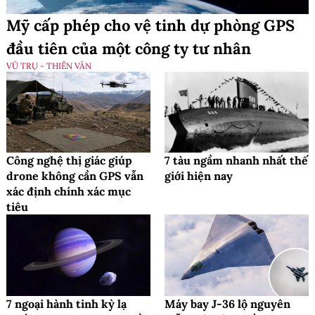
Mỹ cấp phép cho vệ tinh dự phòng GPS
đầu tiên của một công ty tư nhân
VŨ TRỤ - THIÊN VĂN
Công nghệ thị giác giúp
7 tàu ngầm nhanh nhất thế
drone không cần GPS vẫn
giới hiện nay
xác định chính xác mục
tiêu
7 ngoại hành tinh kỳ lạ
Máy bay J-36 lộ nguyên