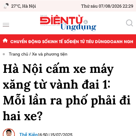
27°C,
Hà Nội
Thứ sáu 07/08/2026 22:29
CHUYỂN ĐỘNG SỐ
KINH TẾ SỐ
ĐIỆN TỬ TIÊU DÙNG
DOANH NGHIỆ
Trang chủ
Xe và phương tiện
Hà Nội cấm xe máy
xăng từ vành đai 1:
Mỗi lần ra phố phải đi
hai xe?
16:50
|
15/07/2025
Thế Kiên