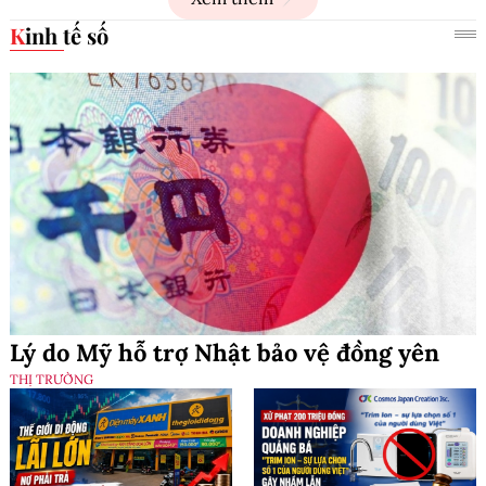
Kinh tế số
Lý do Mỹ hỗ trợ Nhật bảo vệ đồng yên
THỊ TRƯỜNG