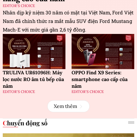
EDITOR'S CHOICE
Nhân dịp kỷ niệm 30 năm có mặt tại Việt Nam, Ford Việt
Nam đã chính thức ra mắt mẫu SUV điện Ford Mustang
Mach-E với mức giá gần 2,6 tỷ đồng.
TRULIVA UR61096H: Máy
OPPO Find X9 Series:
lọc nước RO âm tủ bếp của
smartphone cao cấp của
năm
năm
EDITOR'S CHOICE
EDITOR'S CHOICE
Xem thêm
Chuyển động số