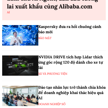
lai xuất khẩu cùng Alibaba.com
AI
Kaspersky đưa ra hồi chuông cảnh
báo mới
BẢO MẬT
NVIDIA DRIVE tích hợp Lidar thích
ứng góc rộng 120 độ dành cho xe tự
lái
XE VÀ PHƯƠNG TIỆN
Đào tạo nhân lực trở thành chìa khóa
để doanh nghiệp khai thác hiệu quả
AI
DOANH NGHIỆP SỐ