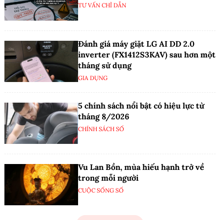
TƯ VẤN CHỈ DẪN
Đánh giá máy giặt LG AI DD 2.0
inverter (FX1412S3KAV) sau hơn một
tháng sử dụng
GIA DỤNG
5 chính sách nổi bật có hiệu lực từ
tháng 8/2026
CHÍNH SÁCH SỐ
Vu Lan Bồn, mùa hiếu hạnh trở về
trong mỗi người
CUỘC SỐNG SỐ