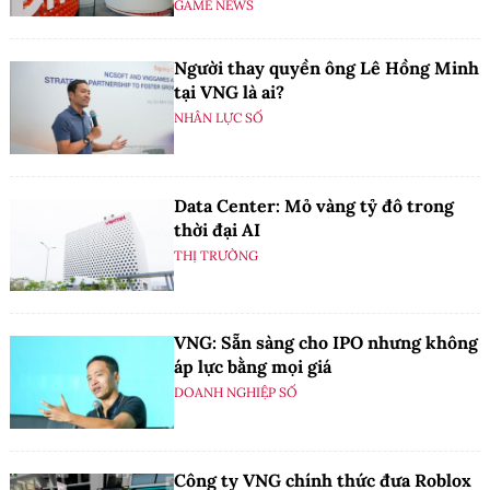
GAME NEWS
Người thay quyền ông Lê Hồng Minh
tại VNG là ai?
NHÂN LỰC SỐ
Data Center: Mỏ vàng tỷ đô trong
thời đại AI
THỊ TRƯỜNG
VNG: Sẵn sàng cho IPO nhưng không
áp lực bằng mọi giá
DOANH NGHIỆP SỐ
Công ty VNG chính thức đưa Roblox