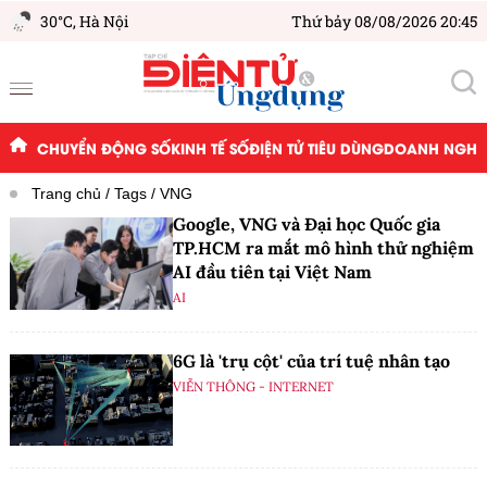
30°C,
Hà Nội
Thứ bảy 08/08/2026 20:45
CHUYỂN ĐỘNG SỐ
KINH TẾ SỐ
ĐIỆN TỬ TIÊU DÙNG
DOANH NGHIỆ
Trang chủ
Tags
VNG
Google, VNG và Đại học Quốc gia
TP.HCM ra mắt mô hình thử nghiệm
AI đầu tiên tại Việt Nam
AI
6G là 'trụ cột' của trí tuệ nhân tạo
VIỄN THÔNG - INTERNET