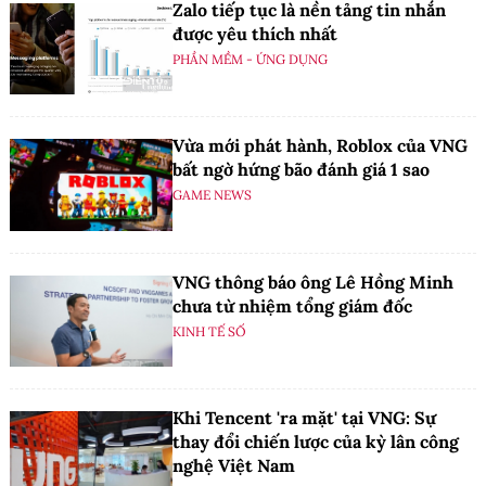
Zalo tiếp tục là nền tảng tin nhắn
được yêu thích nhất
PHẦN MỀM - ỨNG DỤNG
Vừa mới phát hành, Roblox của VNG
bất ngờ hứng bão đánh giá 1 sao
GAME NEWS
VNG thông báo ông Lê Hồng Minh
chưa từ nhiệm tổng giám đốc
KINH TẾ SỐ
Khi Tencent 'ra mặt' tại VNG: Sự
thay đổi chiến lược của kỳ lân công
nghệ Việt Nam