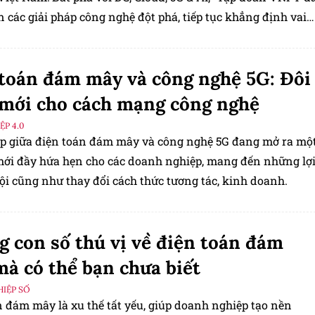
n các giải pháp công nghệ đột phá, tiếp tục khẳng định vai
phong trong việc thúc đẩy kết nối và chuyển đổi số toàn
toán đám mây và công nghệ 5G: Đôi
mới cho cách mạng công nghệ
P 4.0
ợp giữa điện toán đám mây và công nghệ 5G đang mở ra mộ
ới đầy hứa hẹn cho các doanh nghiệp, mang đến những lợ
rội cũng như thay đổi cách thức tương tác, kinh doanh.
 con số thú vị về điện toán đám
à có thể bạn chưa biết
IỆP SỐ
n đám mây là xu thế tất yếu, giúp doanh nghiệp tạo nền