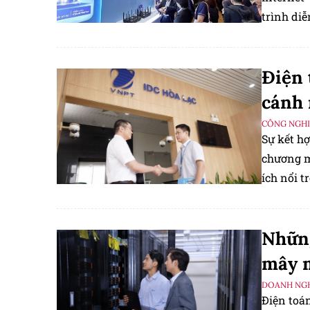
trình diễ
trò tiên 
diện.
Điện 
cánh 
CÔNG NGHIỆ
Sự kết h
chương m
ích nổi t
Những
mây m
DOANH NGH
Điện toá