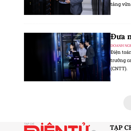
tảng vững
Đưa n
DOANH NGH
Điện toá
trưởng c
(CNTT).
TẠP C