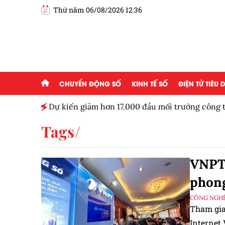
Thứ năm 06/08/2026 12:36
CHUYỂN ĐỘNG SỐ
KINH TẾ SỐ
ĐIỆN TỬ TIÊU
ủa Bảo
Dự kiến giảm hơn 17.000 đầu mối trường công
Tags
VNPT 
phong
CÔNG NGHỆ
Tham gia 
Internet 