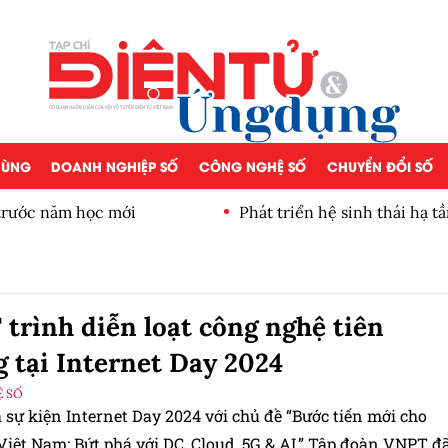
 DÙNG
DOANH NGHIỆP SỐ
CÔNG NGHỆ SỐ
CHUYỂN ĐỔI SỐ
 trước năm học mới
Phát triển hệ sinh thái hạ t
trình diễn loạt công nghệ tiên
 tại Internet Day 2024
 SỐ
sự kiện Internet Day 2024 với chủ đề “Bước tiến mới cho
Việt Nam: Bứt phá với DC, Cloud, 5G & AI,” Tập đoàn VNPT đ