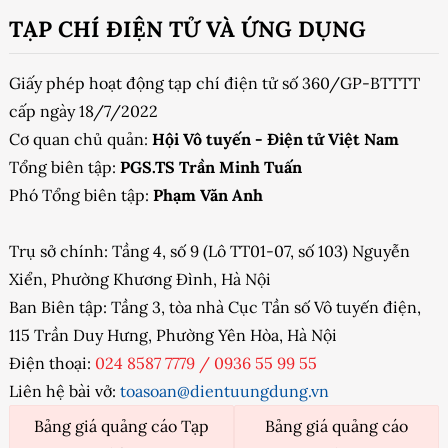
TẠP CHÍ ĐIỆN TỬ VÀ ỨNG DỤNG
Giấy phép hoạt động tạp chí điện tử số 360/GP-BTTTT
cấp ngày 18/7/2022
Cơ quan chủ quản:
Hội Vô tuyến - Điện tử Việt Nam
Tổng biên tập:
PGS.TS Trần Minh Tuấn
Phó Tổng biên tập:
Phạm Văn Anh
Trụ sở chính: Tầng 4, số 9 (Lô TT01-07, số 103) Nguyễn
Xiển, Phường Khương Đình, Hà Nội
Ban Biên tập: Tầng 3, tòa nhà Cục Tần số Vô tuyến điện,
115 Trần Duy Hưng, Phường Yên Hòa, Hà Nội
Điện thoại:
024 8587 7779
/
0936 55 99 55
Liên hệ bài vở:
toasoan@dientuungdung.vn
Bảng giá quảng cáo Tạp
Bảng giá quảng cáo