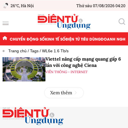
26°C,
Hà Nội
Thứ sáu 07/08/2026 04:20
CHUYỂN ĐỘNG SỐ
KINH TẾ SỐ
ĐIỆN TỬ TIÊU DÙNG
DOANH NGHIỆ
Trang chủ
Tags
WL6e 1.6 Tb/s
Viettel nâng cấp mạng quang gấp 6
lần với công nghệ Ciena
VIỄN THÔNG - INTERNET
Xem thêm