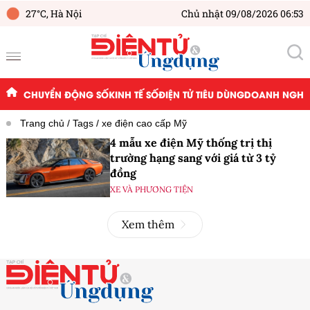
27°C,
Hà Nội
Chủ nhật 09/08/2026 06:53
CHUYỂN ĐỘNG SỐ
KINH TẾ SỐ
ĐIỆN TỬ TIÊU DÙNG
DOANH NGHIỆ
Trang chủ
Tags
xe điện cao cấp Mỹ
4 mẫu xe điện Mỹ thống trị thị
trường hạng sang với giá từ 3 tỷ
đồng
XE VÀ PHƯƠNG TIỆN
Xem thêm