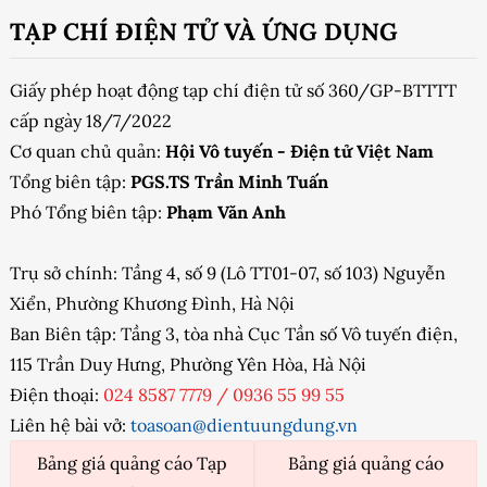
TẠP CHÍ ĐIỆN TỬ VÀ ỨNG DỤNG
Giấy phép hoạt động tạp chí điện tử số 360/GP-BTTTT
cấp ngày 18/7/2022
Cơ quan chủ quản:
Hội Vô tuyến - Điện tử Việt Nam
Tổng biên tập:
PGS.TS Trần Minh Tuấn
Phó Tổng biên tập:
Phạm Văn Anh
Trụ sở chính: Tầng 4, số 9 (Lô TT01-07, số 103) Nguyễn
Xiển, Phường Khương Đình, Hà Nội
Ban Biên tập: Tầng 3, tòa nhà Cục Tần số Vô tuyến điện,
115 Trần Duy Hưng, Phường Yên Hòa, Hà Nội
Điện thoại:
024 8587 7779
/
0936 55 99 55
Liên hệ bài vở:
toasoan@dientuungdung.vn
Bảng giá quảng cáo Tạp
Bảng giá quảng cáo