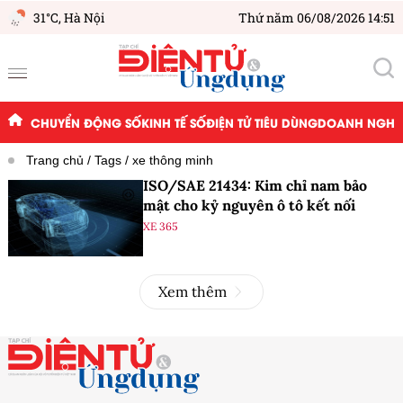
31°C,
Hà Nội
Thứ năm 06/08/2026 14:51
CHUYỂN ĐỘNG SỐ
KINH TẾ SỐ
ĐIỆN TỬ TIÊU DÙNG
DOANH NGHIỆ
Trang chủ
Tags
xe thông minh
ISO/SAE 21434: Kim chỉ nam bảo
mật cho kỷ nguyên ô tô kết nối
XE 365
Xem thêm