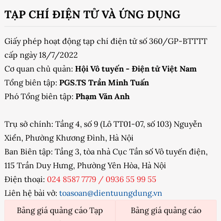
TẠP CHÍ ĐIỆN TỬ VÀ ỨNG DỤNG
Giấy phép hoạt động tạp chí điện tử số 360/GP-BTTTT
cấp ngày 18/7/2022
Cơ quan chủ quản:
Hội Vô tuyến - Điện tử Việt Nam
Tổng biên tập:
PGS.TS Trần Minh Tuấn
Phó Tổng biên tập:
Phạm Văn Anh
Trụ sở chính: Tầng 4, số 9 (Lô TT01-07, số 103) Nguyễn
Xiển, Phường Khương Đình, Hà Nội
Ban Biên tập: Tầng 3, tòa nhà Cục Tần số Vô tuyến điện,
115 Trần Duy Hưng, Phường Yên Hòa, Hà Nội
Điện thoại:
024 8587 7779
/
0936 55 99 55
Liên hệ bài vở:
toasoan@dientuungdung.vn
Bảng giá quảng cáo Tạp
Bảng giá quảng cáo