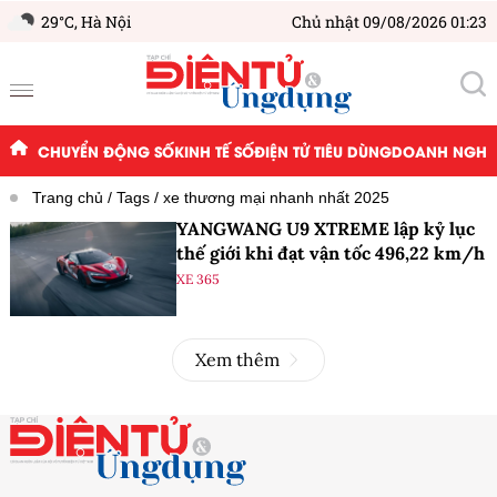
29°C,
Hà Nội
Chủ nhật 09/08/2026 01:23
CHUYỂN ĐỘNG SỐ
KINH TẾ SỐ
ĐIỆN TỬ TIÊU DÙNG
DOANH NGHIỆ
Trang chủ
Tags
xe thương mại nhanh nhất 2025
YANGWANG U9 XTREME lập kỷ lục
thế giới khi đạt vận tốc 496,22 km/h
XE 365
Xem thêm