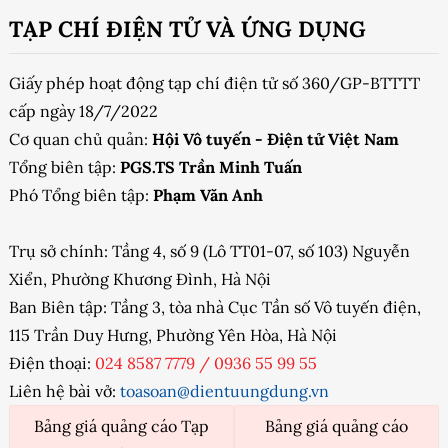
TẠP CHÍ ĐIỆN TỬ VÀ ỨNG DỤNG
Giấy phép hoạt động tạp chí điện tử số 360/GP-BTTTT
cấp ngày 18/7/2022
Cơ quan chủ quản:
Hội Vô tuyến - Điện tử Việt Nam
Tổng biên tập:
PGS.TS Trần Minh Tuấn
Phó Tổng biên tập:
Phạm Văn Anh
Trụ sở chính: Tầng 4, số 9 (Lô TT01-07, số 103) Nguyễn
Xiển, Phường Khương Đình, Hà Nội
Ban Biên tập: Tầng 3, tòa nhà Cục Tần số Vô tuyến điện,
115 Trần Duy Hưng, Phường Yên Hòa, Hà Nội
Điện thoại:
024 8587 7779
/
0936 55 99 55
Liên hệ bài vở:
toasoan@dientuungdung.vn
Bảng giá quảng cáo Tạp
Bảng giá quảng cáo