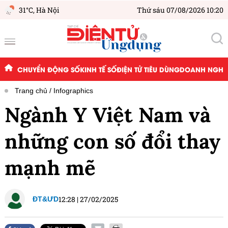
31°C,
Hà Nội
Thứ sáu 07/08/2026 10:20
CHUYỂN ĐỘNG SỐ
KINH TẾ SỐ
ĐIỆN TỬ TIÊU DÙNG
DOANH NGHIỆ
Trang chủ
Infographics
Ngành Y Việt Nam và
những con số đổi thay
mạnh mẽ
12:28
|
27/02/2025
ĐT&ƯD