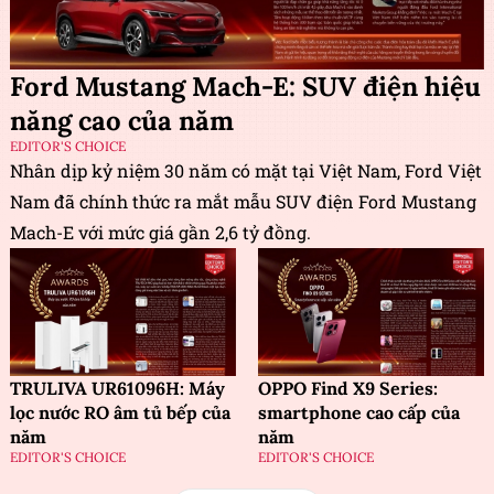
Ford Mustang Mach-E: SUV điện hiệu
năng cao của năm
EDITOR'S CHOICE
Nhân dịp kỷ niệm 30 năm có mặt tại Việt Nam, Ford Việt
Nam đã chính thức ra mắt mẫu SUV điện Ford Mustang
Mach-E với mức giá gần 2,6 tỷ đồng.
TRULIVA UR61096H: Máy
OPPO Find X9 Series:
lọc nước RO âm tủ bếp của
smartphone cao cấp của
năm
năm
EDITOR'S CHOICE
EDITOR'S CHOICE