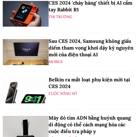
CES 2024 'cháy hàng' thiết bị AI cầm
tay Rabbit R1
THỊ TRƯỜNG
Sau CES 2024, Samsung không giấu
diếm tham vọng khơi dậy kỷ nguyên
mới của điện thoại AI
MOBILE
Belkin ra mắt loạt phụ kiện mới tại
CES 2024
CUỘC SỐNG SỐ
Máy dò tìm ADN bằng huỳnh quang
di động có thể cách mạng hóa các
cuộc điều tra pháp y