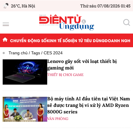
26°C,
Hà Nội
Thứ sáu 07/08/2026 01:45
CHUYỂN ĐỘNG SỐ
KINH TẾ SỐ
ĐIỆN TỬ TIÊU DÙNG
DOANH NGHIỆ
Trang chủ
Tags
CES 2024
Lenovo gây sốt với loạt thiết bị
gaming mới
THIẾT BỊ CHƠI GAME
Bộ máy tính AI đầu tiên tại Việt Nam
sẽ được trang bị vi xử lý AMD Ryzen
8000G series
VĂN PHÒNG